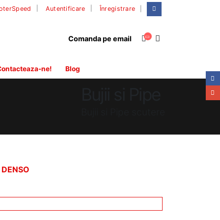
|
oterSpeed
Autentificare
Înregistrare
Comanda pe email
ontacteaza-ne!
Blog
Bujii si Pipe
Bujii si Pipe scutere
t. DENSO