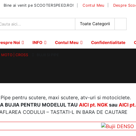
|
Bine ai venit pe SCOOTERSPEED.RO!
Contul Meu
Despre Sco
espre Noi
INFO
Contul Meu
Confidentialitate
C
 | MOTO | CROSS
BUJII SI PIPE
i Pipe pentru scutere, maxi scutere, atv-uri si motociclete.
A BUJIA PENTRU MODELUL TAU
AICI pt. NGK
sau
AICI p
AFLAREA CODULUI – TASTATI-L IN BARA DE CAUTARE