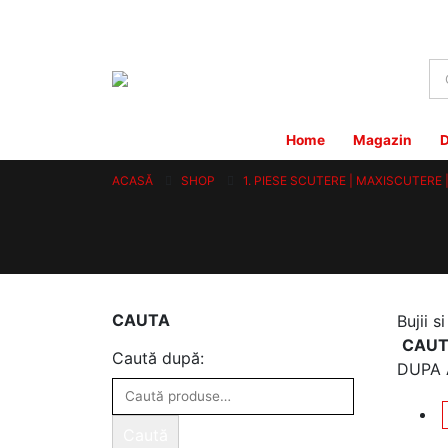
Home
Magazin
D
ACASĂ
SHOP
1. PIESE SCUTERE | MAXISCUTERE
CAUTA
Bujii s
CAUT
Caută după:
DUPA 
Caută