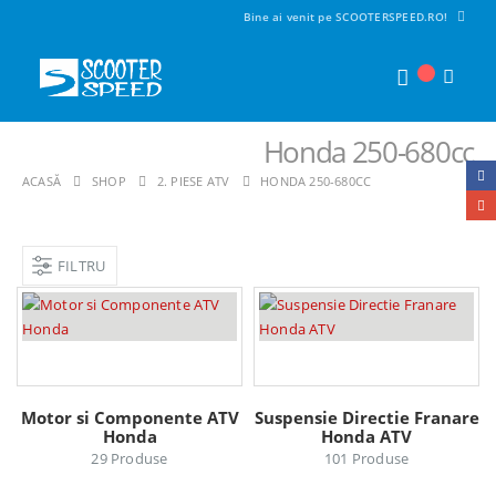
Bine ai venit pe SCOOTERSPEED.RO!
Honda 250-680cc
ACASĂ
SHOP
2. PIESE ATV
HONDA 250-680CC
FILTRU
Motor si Componente ATV
Suspensie Directie Franare
Honda
Honda ATV
29
Produse
101
Produse