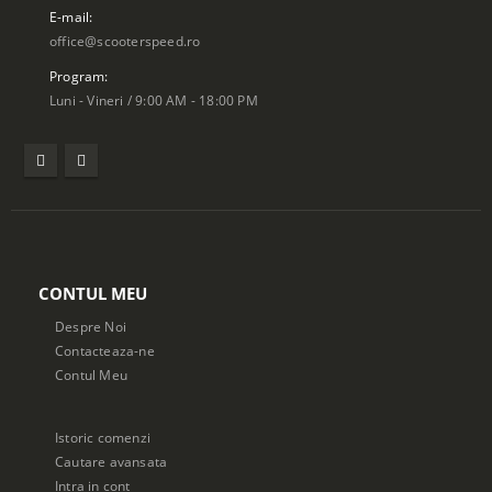
E-mail:
office@scooterspeed.ro
Program:
Luni - Vineri / 9:00 AM - 18:00 PM
Oferta Speciala - Set Portbagaje Textile ATV Bronco – Față + Spate
CONTUL MEU
Despre Noi
0
din 5
590,00
lei
Contacteaza-ne
Original price
Contul Meu
was:
Current
590,00 lei.
Current
i
470,00
lei
price is:
Istoric comenzi
470,00 lei.
Cautare avansata
Intra in cont