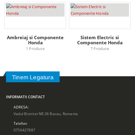
Ambreiaj si Componente
Sistem Electric si
Honda
Componente Honda
1
Produse
7
Produse
Tinem Legatura
INFORMATII CONTACT
ADRESA:
Vadul Bistritei NR.36 Bacau, Romania
Telefon:
0756427887