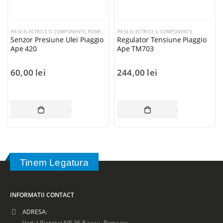
PIESE ELECTRICE SI COMPONENTE
,
POMPE ULEI
PIESE ELECTRICE SI COMPONENTE
Senzor Presiune Ulei Piaggio
Regulator Tensiune Piaggio
Ape 420
Ape TM703
60,00
lei
244,00
lei
ADAUGĂ ÎN COȘ
ADAUGĂ ÎN CO
Tinem Legatura
INFORMATII CONTACT
ADRESA:
Vadul Bistritei NR.36 Bacau, Romania