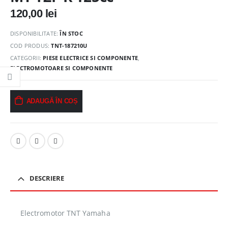
120,00
lei
DISPONIBILITATE:
ÎN STOC
COD PRODUS:
TNT-187210U
CATEGORII:
PIESE ELECTRICE SI COMPONENTE
,
ELECTROMOTOARE SI COMPONENTE
ADAUGĂ ÎN COȘ
DESCRIERE
Electromotor TNT Yamaha