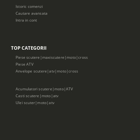
Istoric comenzi
Cautare avansata
Intra in cont
TOP CATEGORII
Piese scutere|maxiscutere|moto|cross
Piese ATV
Anvelope scutere|atv|moto|cross
Acumulatori scutere|moto|ATV
Casti scutere|moto|atv
Ulei scuter|moto|atv