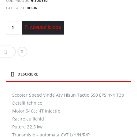
COD PRODUS:
HISUN550
CATEGORIE:
HISUN
ADAUGĂ ÎN COȘ
DESCRIERE
Scooter Speed Vinde Atv Hisun Tactic 550 EPS 4×4 T3b
Detalii tehnice
Motor 546cc 4T Injectie
Racire cu lichid
Putere 22.5 kw
Transmisie – automata CVT L/H/N/R/P