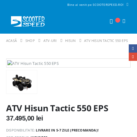
Bine ai venit pe SCOOTERSPEED.RO!
ACASĂ
SHOP
ATV-URI
HISUN
ATV HISUN TACTIC 550 EPS
ATV Hisun Tactic 550 EPS
37.495,00
lei
DISPONIBILITATE:
LIVRARE IN 5-7 ZILE (PRECOMANDA)!