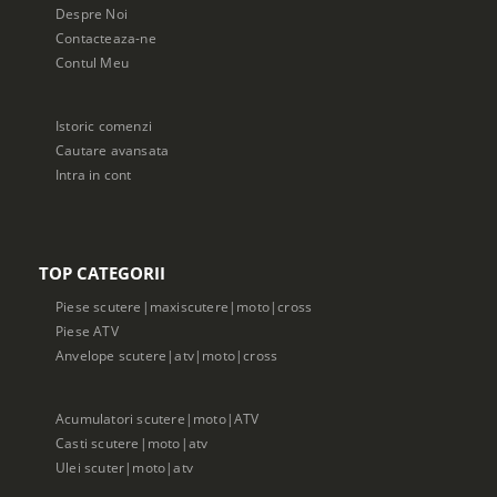
Despre Noi
Contacteaza-ne
Contul Meu
Istoric comenzi
Cautare avansata
Intra in cont
TOP CATEGORII
Piese scutere|maxiscutere|moto|cross
Piese ATV
Anvelope scutere|atv|moto|cross
Acumulatori scutere|moto|ATV
Casti scutere|moto|atv
Ulei scuter|moto|atv