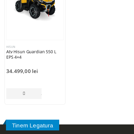
HISUN
Atv Hisun Guardian 550 L
EPS 4×4
34.499,00
lei
ADAUGĂ ÎN COȘ
Tinem Legatura