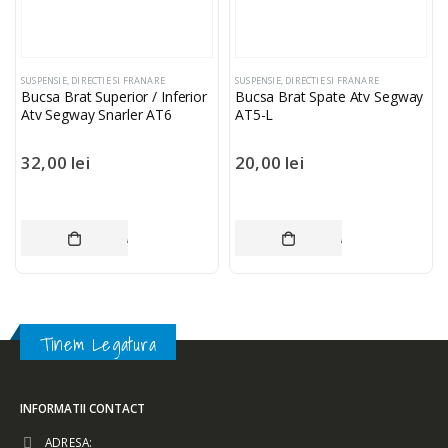
SUSPENSIE, DIRECTIE SI FRANARE
SUSPENSIE, DIRECTIE SI FRANARE
Bucsa Brat Superior / Inferior
Bucsa Brat Spate Atv Segway
Atv Segway Snarler AT6
AT5-L
32,00
lei
20,00
lei
ADAUGĂ ÎN COȘ
ADAUGĂ ÎN COȘ
Tinem Legatura
INFORMATII CONTACT
ADRESA: