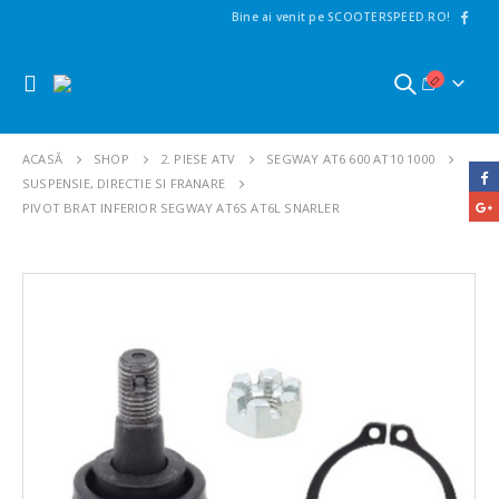
Bine ai venit pe SCOOTERSPEED.RO!
ACASĂ
SHOP
2. PIESE ATV
SEGWAY AT6 600 AT10 1000
SUSPENSIE, DIRECTIE SI FRANARE
PIVOT BRAT INFERIOR SEGWAY AT6S AT6L SNARLER