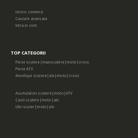
Istoric comenzi
Cautare avansata
Intra in cont
TOP CATEGORII
Piese scutere|maxiscutere|moto|cross
Piese ATV
Anvelope scutere|atv|moto|cross
Acumulatori scutere|moto|ATV
Casti scutere|moto|atv
Ulei scuter|moto|atv