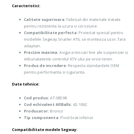
Caracteristici:
Calitate superioara:
Fabricat din materiale tratate
pentru rezistenta la uzura si coroziune.
Compatibilitate perfecta:
Proiectat special pentru
modelele Segway Snarler AT6, se monteaza usor, fara
adaptari.
Precizie maxima:
Asigura miscari line ale suspensiei si
imbunatateste controlul ATV-ului pe orice teren.
Produs de incredere:
Respecta standardele OEM
pentru performanta si siguranta.
Date tehnice:
Cod produs:
AT-08598
Cod echivalent AllBalls:
42-1062
Producator:
Bronco
Tip componenta:
Pivot brat inferior
Compatibilitate modele Segway: