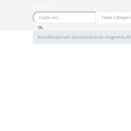
Caută
Acasă
Shop
Scule Service
Extractor magnetou M