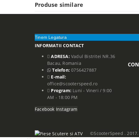
Produse similare
Tinem Legatura
INFORMATII CONTACT
ADRESA:
Vadul Bistritei NR.36
Bacau, Romania
CON
Telefon:
0756427887
E-mail:
office@scooterspeed.ro
Program:
Luni - Vineri / 9:00
AM - 18:00 PM
Facebook
Instagram
©ScooterSpeed . 2017. 