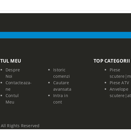
TUL MEU
TOP CATEGORII
Despre
Istoric
Piese
Noi
comenzi
scutere|m
Contacteaza-
Cautare
Piese ATV
ne
avansata
Anvelope
Contul
Intra in
scutere|a
Meu
cont
All Rights Reserved