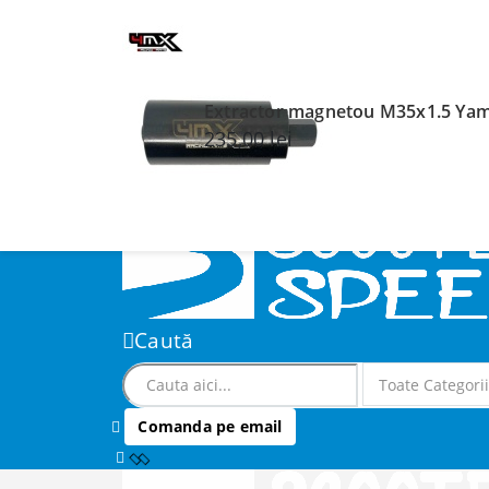
Bine ai venit pe SCOOTERSPEED.RO!
CONTUL MEU
DESPRE SCOOTERSPEED
AUTENTIFICARE
ÎNREGISTRARE
Extractor magnetou M35x1.5 Yam
235,00
lei
Caută
Comanda pe email