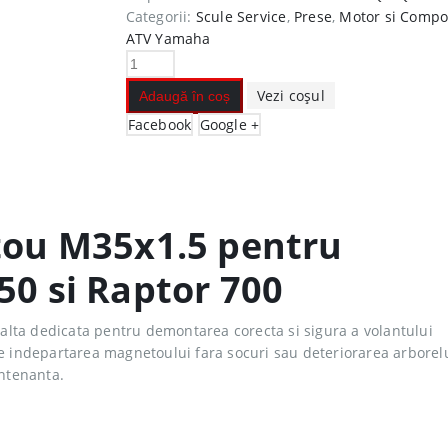
Categorii:
Scule Service
,
Prese
,
Motor si Comp
ATV Yamaha
Vezi coșul
Adaugă în coș
Facebook
Google +
tou M35x1.5 pentru
0 si Raptor 700
alta dedicata pentru demontarea corecta si sigura a volantului
e indepartarea magnetoului fara socuri sau deteriorarea arborelui
entenanta.