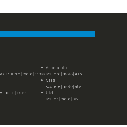
Acumulatori
axiscutere|moto|cross
scutere|moto|ATV
Casti
scutere|moto|atv
tv|moto|cross
Ulei
scuter|moto|atv