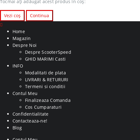
Tocmai ați adăugat acest produs în coș:
Vezi coș
Continua
Home
Magazin
Despre Noi
Despre ScooterSpeed
GHID MARIMI Casti
INFO
Modalitati de plata
LIVRARI & RETURURI
Termeni si conditii
Contul Meu
Finalizeaza Comanda
Cos Cumparaturi
Confidentialitate
Contacteaza-ne!
Blog
Contul Meu