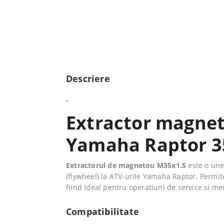
Descriere
„
Extractor magne
Yamaha Raptor 35
Extractorul de magnetou M35x1.5
este o une
(flywheel) la ATV-urile Yamaha Raptor. Permit
fiind ideal pentru operatiuni de service si m
Compatibilitate