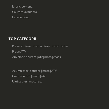
Istoric comenzi
Cautare avansata
Intra in cont
TOP CATEGORII
Piese scutere|maxiscutere|moto|cross
Piese ATV
Anvelope scutere|atv|moto|cross
Acumulatori scutere|moto|ATV
Casti scutere|moto|atv
Ulei scuter|moto|atv