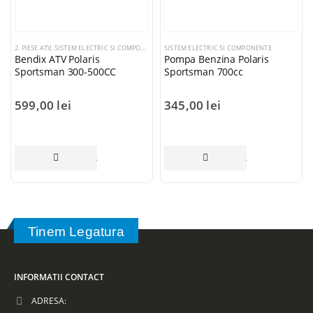
2. PIESE ATV
,
SISTEM ELECTRIC SI COMPONENTE
,
SISTEM ELECTRIC SI COMPONENTE
POLARIS 300 - 800 CC
Bendix ATV Polaris
Pompa Benzina Polaris
Sportsman 300-500CC
Sportsman 700cc
599,00
lei
345,00
lei
ADAUGĂ ÎN COȘ
ADAUGĂ ÎN COȘ
Tinem Legatura
INFORMATII CONTACT
ADRESA: