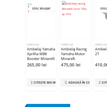
STOC EPUIZAT
STOC
AMBIELAJE
AMBIELAJE
AMBIELAJ
Ambielaj Yamaha
Ambielaj Racing
Ambiel
Aprillia MBK
Yamaha Motor
2T
Booster Minarelli
Minarelli
Vertical 49cc 2T
Orizontal 50cc
265,00
lei
475,00
lei
410,
CITEȘTE MAI MULT
ADAUGĂ ÎN COȘ
CIT