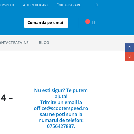
ERSPEED
AUTENTIFICARE
ÎNREGISTRARE
Comanda pe email
ONTACTEAZA-NE!
BLOG
a
Nu esti sigur? Te putem
4 –
ajuta!
Trimite un email la
office@scooterspeed.ro
sau ne poti suna la
numarul de telefon:
0756427887.