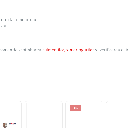
corecta a motorului
uzat
 recomanda schimbarea
rulmentilor, simeringurilor
si verificarea cil
-8%