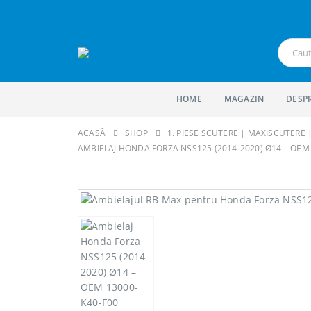
HOME
MAGAZIN
DESP
ACASĂ
SHOP
1. PIESE SCUTERE | MAXISCUTERE
AMBIELAJ HONDA FORZA NSS125 (2014-2020) Ø14 – OEM