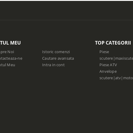
TUL MEU
TOP CATEGORII
pre Noi
Istoric comenzi
Piese
tacteaza-ne
Cautare avansata
scutere|maxiscut
ntul Meu
Intra in cont
Piese ATV
Anvelope
scutere|atv|moto