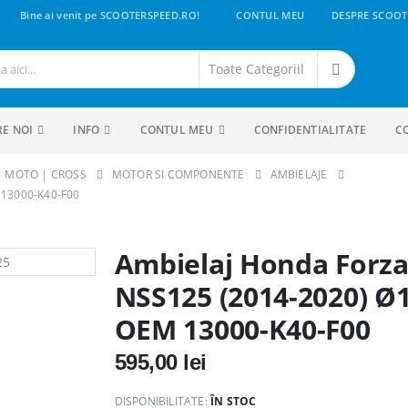
Bine ai venit pe SCOOTERSPEED.RO!
CONTUL MEU
DESPRE SCOOT
RE NOI
INFO
CONTUL MEU
CONFIDENTIALITATE
C
 | MOTO | CROSS
MOTOR SI COMPONENTE
AMBIELAJE
 13000-K40-F00
Ambielaj Honda Forz
NSS125 (2014-2020) Ø1
OEM 13000-K40-F00
595,00
lei
DISPONIBILITATE:
ÎN STOC