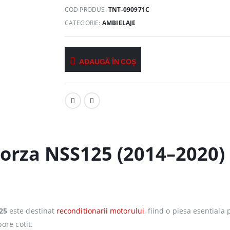
COD PRODUS:
TNT-090971C
CATEGORIE:
AMBIELAJE
ADAUGĂ ÎN COȘ
orza NSS125 (2014–2020)
25
este destinat
reconditionarii motorului
, fiind o piesa esentiala
ore cotit.