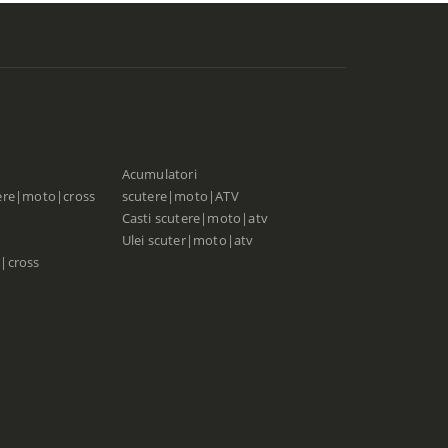
Acumulatori
ere|moto|cross
scutere|moto|ATV
Casti scutere|moto|atv
Ulei scuter|moto|atv
|cross