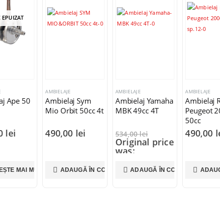
 EPUIZAT
E
AMBIELAJE
AMBIELAJE
AMBIELAJE
aj Ape 50
Ambielaj Sym
Ambielaj Yamaha
Ambielaj 
Mio Orbit 50cc 4t
MBK 49cc 4T
Peugeot 
50cc
00
lei
490,00
lei
490,00
l
534,00
lei
Original price
was:
534,00 lei.
490,00
lei
EȘTE MAI MULT
ADAUGĂ ÎN COȘ
ADAUGĂ ÎN COȘ
ADAUG
Current price
is: 490,00 lei.