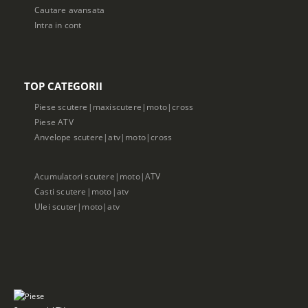
Cautare avansata
Intra in cont
TOP CATEGORII
Piese scutere|maxiscutere|moto|cross
Piese ATV
Anvelope scutere|atv|moto|cross
Acumulatori scutere|moto|ATV
Casti scutere|moto|atv
Ulei scuter|moto|atv