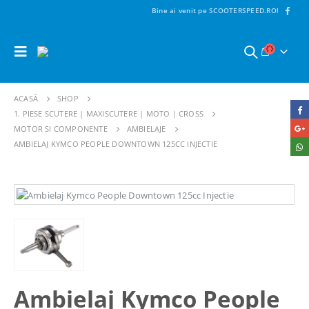
Bine ai venit pe SCOOTERSPEED.RO!
ACASĂ
SHOP
1. PIESE SCUTERE | MAXISCUTERE | MOTO | CROSS
MOTOR SI COMPONENTE
AMBIELAJE
AMBIELAJ KYMCO PEOPLE DOWNTOWN 125CC INJECTIE
Ambielaj Kymco People