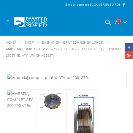
Bine ai venit pe SCOOTERSPEED.RO!
ACASĂ
SHOP
BASHAN SHINERAY ZONGSHEN LONCIN
AMBREIAJ COMPLET ATV 200–250CC CG250 – 7 DISCURI (6+1) – SHINERAY
250ST-9E, ATV-URI CHINEZESTI