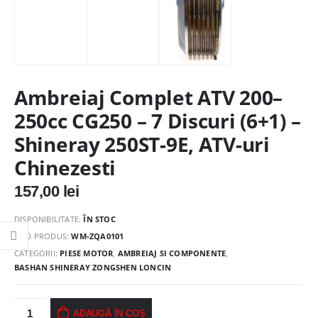
Ambreiaj Complet ATV 200–
250cc CG250 – 7 Discuri (6+1) –
Shineray 250ST-9E, ATV-uri
Chinezesti
157,00
lei
DISPONIBILITATE:
ÎN STOC
COD PRODUS:
WM-ZQA0101
CATEGORII:
PIESE MOTOR
,
AMBREIAJ SI COMPONENTE
,
BASHAN SHINERAY ZONGSHEN LONCIN
ADAUGĂ ÎN COȘ