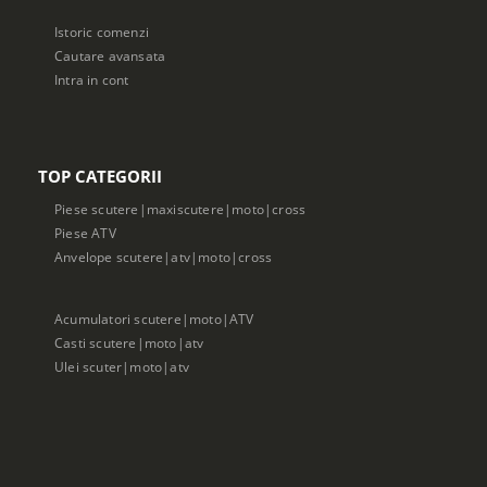
Istoric comenzi
Cautare avansata
Intra in cont
TOP CATEGORII
Piese scutere|maxiscutere|moto|cross
Piese ATV
Anvelope scutere|atv|moto|cross
Acumulatori scutere|moto|ATV
Casti scutere|moto|atv
Ulei scuter|moto|atv