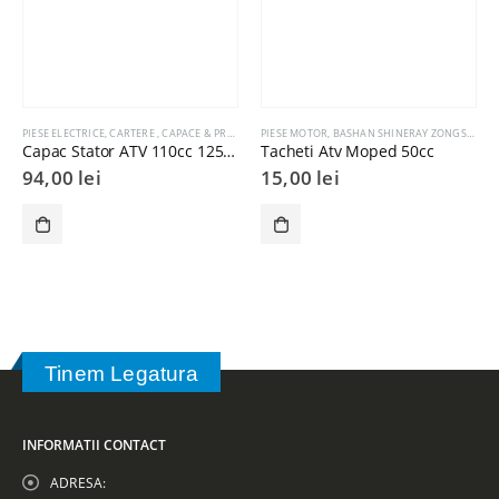
PIESE ELECTRICE
,
CARTERE , CAPACE & PREZOANE MOTOR
PIESE MOTOR
,
BASHAN SHINERAY ZONGSHEN LONC
,
BASHAN SHINERAY ZONGSHEN LONCIN
Capac Stator ATV 110cc 125cc – 6 Bobine, Partea Stângă
Tacheti Atv Moped 50cc
94,00
lei
15,00
lei
Tinem Legatura
INFORMATII CONTACT
ADRESA: