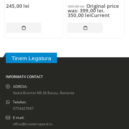
245,00
lei
Original price
399,00
lei
was: 399,00 lei.
350,00
lei
Current
price is: 350,00 lei.
ADAUGĂ ÎN COȘ
ADAUGĂ ÎN CO
Tinem Legatura
INFORMATII CONTACT
ADRESA:
Vadul Bistritei NR.36 Bacau, Romania
Telefon:
0756427887
E-mail:
office@scooterspeed.ro