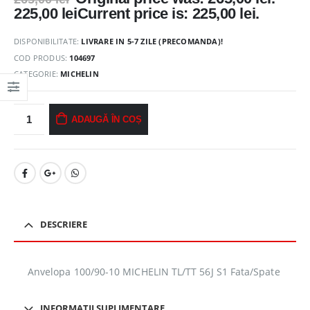
225,00
lei
Current price is: 225,00 lei.
DISPONIBILITATE:
LIVRARE IN 5-7 ZILE (PRECOMANDA)!
COD PRODUS:
104697
CATEGORIE:
MICHELIN
ADAUGĂ ÎN COȘ
DESCRIERE
Anvelopa 100/90-10 MICHELIN TL/TT 56J S1 Fata/Spate
INFORMAȚII SUPLIMENTARE