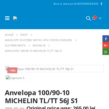
Bine ai venit pe SCOOTERSPEED.RO!
ACASĂ
SHOP
ANVELOPE SCUTERE/ MOTO/ ATV/ CROSS/ ENDURO
SCUTERE/MOTO
MICHELIN
ANVELOPA 100/90-10 MICHELIN TL/TT 56J S1
-15%
Anvelopa 100/90-10
MICHELIN TL/TT 56J S1
Original price was: 265,00 lei.
265,00
lei