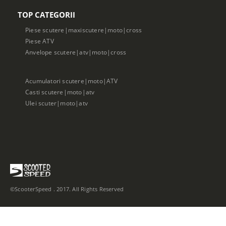
TOP CATEGORII
Piese scutere|maxiscutere|moto|cross
Piese ATV
Anvelope scutere|atv|moto|cross
Acumulatori scutere|moto|ATV
Casti scutere|moto|atv
Ulei scuter|moto|atv
©ScooterSpeed . 2017. All Rights Reserved