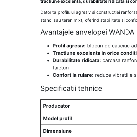
tractiune excelenta, durabilitate ridicata si co
Datorita profilului agresiv si constructiei ranfors
stanci sau teren mixt, oferind stabilitate si confor
Avantajele anvelopei WANDA
Profil agresiv:
blocuri de cauciuc ada
Tractiune excelenta in orice conditi
Durabilitate ridicata:
carcasa ranforsa
taieturi
Confort la rulare:
reduce vibratiile s
Specificatii tehnice
Producator
Model profil
Dimensiune