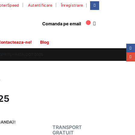
|
oterSpeed
Autentificare
Înregistrare
Comanda pe email
ontacteaza-ne!
Blog
PR TL – FATA, DOT 2025
A
025
MANDA)!
TRANSPORT
GRATUIT