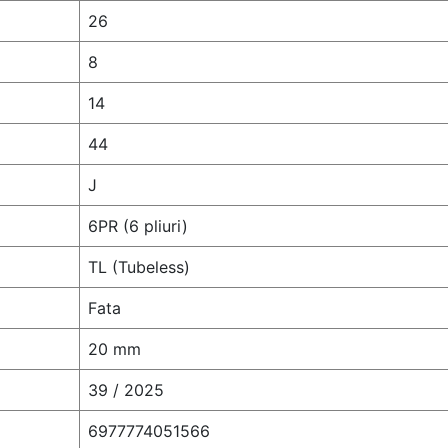
26
8
14
44
J
6PR (6 pliuri)
TL (Tubeless)
Fata
20 mm
39 / 2025
6977774051566