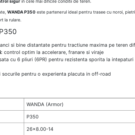
ntrol sigur
in cele mai dificile conditii de teren.
ate,
WANDA P350
este partenerul ideal pentru trasee cu noroi, pietri
t la rulare.
 P350
nci si bine distantate pentru tractiune maxima pe teren difi
i:
control optim la accelerare, franare si viraje
ta cu 6 pliuri (6PR) pentru rezistenta sporita la intepaturi 
i socurile pentru o experienta placuta in off-road
WANDA (Armor)
P350
26×8.00-14