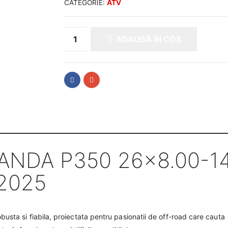
CATEGORIE:
ATV
ADAUGĂ ÎN COȘ
ANDA P350 26×8.00-14
 2025
usta si fiabila, proiectata pentru pasionatii de off-road care cauta