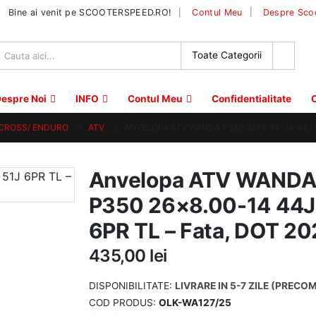
|
Bine ai venit pe SCOOTERSPEED.RO!
Contul Meu
Despre Sco
espre Noi
INFO
Contul Meu
Confidentialitate
C
 CROSS/ ENDURO
ATV
ANVELOPA ATV WANDA P350 26×8.00-14 44J 6
Anvelopa ATV WAND
P350 26×8.00-14 44J
6PR TL – Fata, DOT 2
435,00
lei
DISPONIBILITATE:
LIVRARE IN 5-7 ZILE (PRECO
COD PRODUS:
OLK-WA127/25