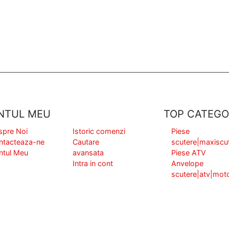
NTUL MEU
TOP CATEGO
spre Noi
Istoric comenzi
Piese
ntacteaza-ne
Cautare
scutere|maxiscu
ntul Meu
avansata
Piese ATV
Intra in cont
Anvelope
scutere|atv|mot