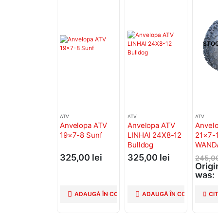
STOC
ATV
ATV
ATV
Anvelopa ATV
Anvelopa ATV
Anvel
19×7-8 Sunf
LINHAI 24X8-12
21×7-
Bulldog
WAND
325,00
lei
325,00
lei
245,0
Origi
was:
245,0
225,
ADAUGĂ ÎN COȘ
ADAUGĂ ÎN COȘ
CI
Curre
is: 22