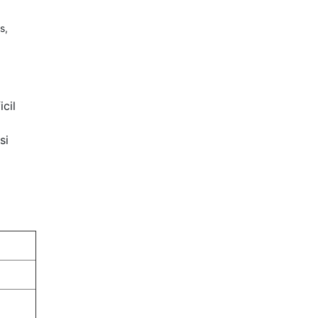
s,
cil
si