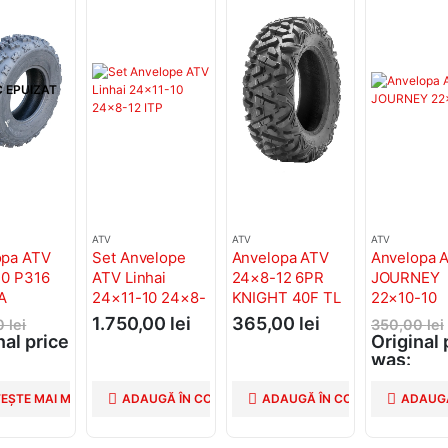
 EPUIZAT
ATV
ATV
ATV
opa ATV
Set Anvelope
Anvelopa ATV
Anvelopa 
10 P316
ATV Linhai
24×8-12 6PR
JOURNEY
A
24×11-10 24×8-
KNIGHT 40F TL
22×10-10
12 ITP
1.750,00
lei
365,00
lei
0
lei
350,00
lei
nal price
Original 
was:
0 lei.
350,00 le
00
lei
290,00
l
TEȘTE MAI MULT
ADAUGĂ ÎN COȘ
ADAUGĂ ÎN COȘ
ADAUGĂ
nt price
Current 
5,00 lei.
is: 290,0