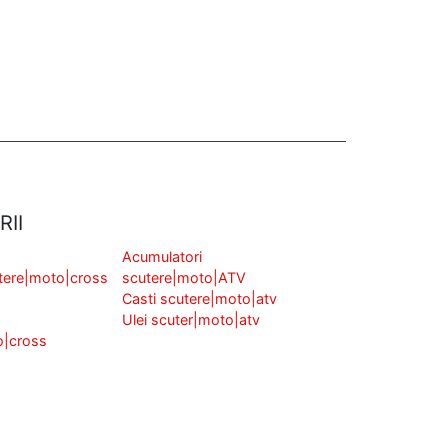
RII
Acumulatori
tere|moto|cross
scutere|moto|ATV
Casti scutere|moto|atv
Ulei scuter|moto|atv
o|cross