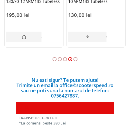
130/70-12 VRM133 Tubeless
10 VRM133 Tubeless
195,00
lei
130,00
lei
AI MULT
ADAUGĂ ÎN COȘ
CITEȘTE MAI 
Nu esti sigur? Te putem ajuta!
Trimite un email la office@scooterspeed.ro
sau ne poti suna la numarul de telefon:
0756427887.
TRANSPORT GRATUIT
*La comenzi peste 380 Lei