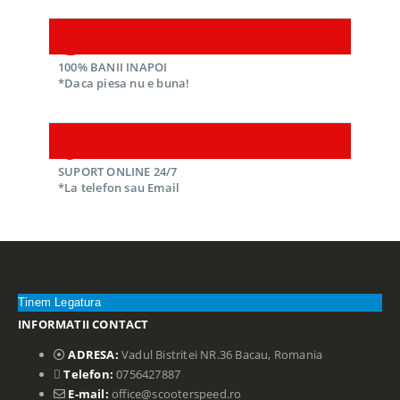
100% BANII INAPOI
*Daca piesa nu e buna!
SUPORT ONLINE 24/7
*La telefon sau Email
Tinem Legatura
INFORMATII CONTACT
ADRESA:
Vadul Bistritei NR.36 Bacau, Romania
Telefon:
0756427887
E-mail:
office@scooterspeed.ro