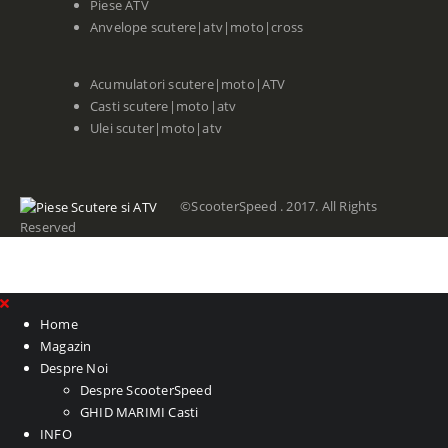
Piese ATV
Anvelope scutere|atv|moto|cross
Acumulatori scutere|moto|ATV
Casti scutere|moto|atv
Ulei scuter|moto|atv
©ScooterSpeed . 2017. All Rights
Reserved
Home
Magazin
Despre Noi
Despre ScooterSpeed
GHID MARIMI Casti
INFO