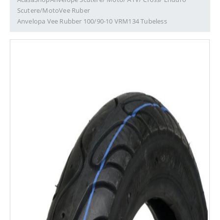
Scutere/Moto
Vee Ruber
Anvelopa Vee Rubber 100/90-10 VRM134 Tubeless