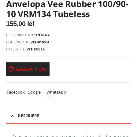
Anvelopa Vee Rubber 100/90-
10 VRM134 Tubeless
155,00
lei
DISPONIBILITATE:
ÎN STOC
COD PRODUS:
VEE-010004
CATEGORIE:
VEE RUBER
ADAUGĂ ÎN COȘ
Facebook
Google +
WhatsApp
DESCRIERE
Anvelopa, cauciuc pentru moto, scutere, atv, dimensiune: