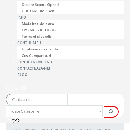
Despre ScooterSpeed
GHID MARIMI Casti
INFO
Modalitati de plata
LIVRARI & RETURURI
Termeni si conditii
CONTUL MEU
Finalizeaza Comanda
Cos Cumparaturi
CONFIDENTIALITATE
CONTACTEAZA-NE!
BLOG
Caută
Acasă
Shop
Anvelope Scutere/ Moto/ ATV/ Cross/ Enduro