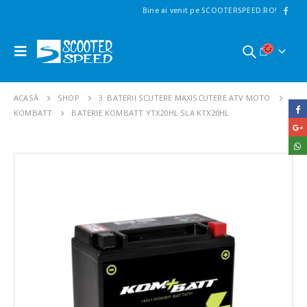
Bine ai venit pe SCOOTERSPEED.RO!
ACASĂ
SHOP
3. BATERII SCUTERE MAXISCUTERE ATV MOTO
KOMBATT
BATERIE KOMBATT YTX20HL SLA KTX20HL