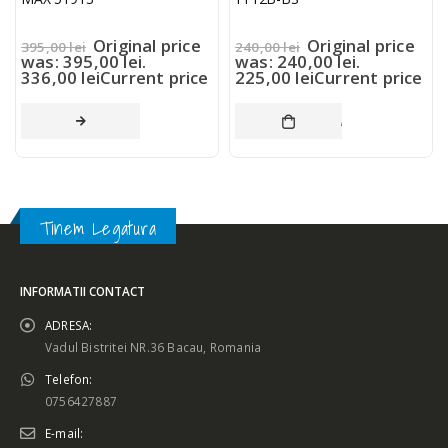
Original price
Original price
395,00
lei
240,00
lei
was: 395,00 lei.
was: 240,00 lei.
336,00
lei
Current price
225,00
lei
Current price
is: 336,00 lei.
is: 225,00 lei.
CITEȘTE MAI MULT
ADAUGĂ ÎN COȘ
Tinem Legatura
INFORMATII CONTACT
ADRESA:
Vadul Bistritei NR.36 Bacau, Romania
Telefon:
0756427887
E-mail: