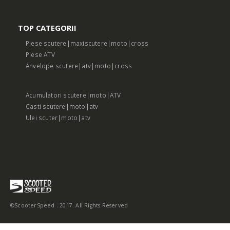
TOP CATEGORII
Piese scutere|maxiscutere|moto|cross
Piese ATV
Anvelope scutere|atv|moto|cross
Acumulatori scutere|moto|ATV
Casti scutere|moto|atv
Ulei scuter|moto|atv
©ScooterSpeed . 2017. All Rights Reserved