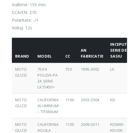
Inaltime: 155 mm
CCA/EN: 270
Polaritate: -/+
Voltaj: 12s
INCEPUT
AN
SERIE DE
BRAND
MODEL
CC
FABRICATIE
SASIU
MOTO
750 X
750
1995-2002
LX
GUZZI
POLIZIA-PA
2A SERIE
LX15450>
MOTO
CALIFORNIA
1100
2003-2004
KD
GUZZI
ALUMINIUM
– TITANIUM
MOTO
CALIFORNIA
1100
2009-2011
KDM00-
GUZZI
AQUILA
KDU00