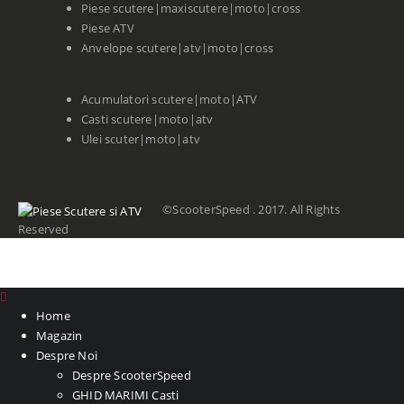
Piese scutere|maxiscutere|moto|cross
Piese ATV
Anvelope scutere|atv|moto|cross
Acumulatori scutere|moto|ATV
Casti scutere|moto|atv
Ulei scuter|moto|atv
©ScooterSpeed . 2017. All Rights
Reserved
Home
Magazin
Despre Noi
Despre ScooterSpeed
GHID MARIMI Casti