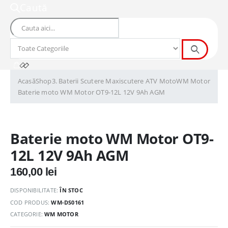
Caută
Acasă
Shop
3. Baterii Scutere Maxiscutere ATV Moto
WM Motor
Baterie moto WM Motor OT9-12L 12V 9Ah AGM
Baterie moto WM Motor OT9-
12L 12V 9Ah AGM
160,00
lei
DISPONIBILITATE:
ÎN STOC
COD PRODUS:
WM-DS0161
CATEGORIE:
WM MOTOR