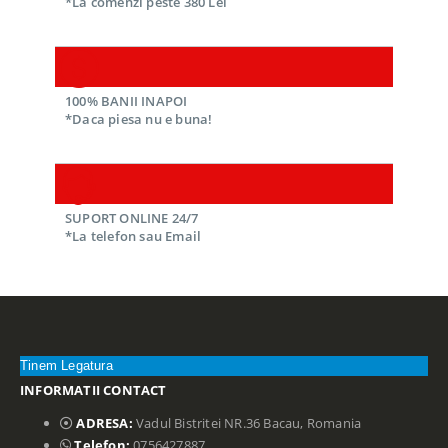
*La comenzi peste 380 Lei
100% BANII INAPOI
*Daca piesa nu e buna!
SUPORT ONLINE 24/7
*La telefon sau Email
Tinem Legatura
INFORMATII CONTACT
ADRESA:
Vadul Bistritei NR.36 Bacau, Romania
Telefon:
0756427887