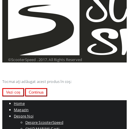
©ScooterSpeed . 2017. All Rights Reserved
Tocmai ați adăugat acest produs în coș:
Vezi coș
Continua
Home
Magazin
Despre Noi
Despre ScooterSpeed
GHID MARIMI Casti