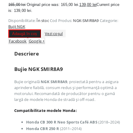
165,00
lei
Original price was: 165,00 lei.
139,00
lei
Current price
is: 139,00 lei.
Disponibilitate:
În stoc
Cod Produs:
NGK-SMIR8A9
Categorie:
Bujii NGK
Vezi coșul
Adaugă în coș
Facebook
Google +
Descriere
Bujie NGK SMIR8A9
Bujie originală
NGK SMIR8A9
, proiectată pentru a asigura
aprindere fiabilă, consum redus și performanță optimă a
motorului. Recomandată de producător pentru o gamă
largă de modele Honda de stradă și off-road.
Compatibilitate modele Honda:
Honda CB 300 R Neo Sports Café ABS
(2018–2024)
Honda CBR 250 R
(2011–2014)