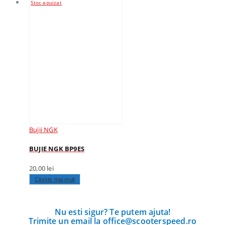
Stoc epuizat
Bujii NGK
BUJIE NGK BP9ES
20,00
lei
Citește mai mult
Nu esti sigur? Te putem ajuta!
Trimite un email la office@scooterspeed.ro