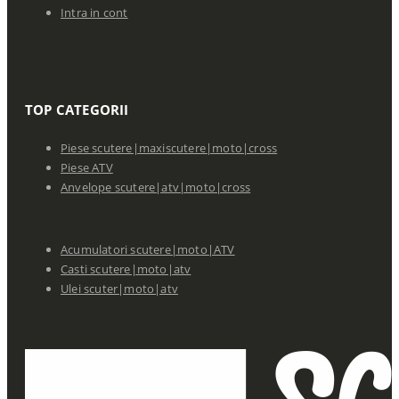
Intra in cont
TOP CATEGORII
Piese scutere|maxiscutere|moto|cross
Piese ATV
Anvelope scutere|atv|moto|cross
Acumulatori scutere|moto|ATV
Casti scutere|moto|atv
Ulei scuter|moto|atv