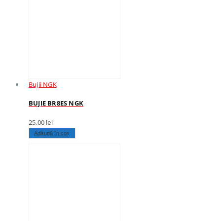
Bujii NGK
BUJIE BR8ES NGK
25,00
lei
Adaugă în coș