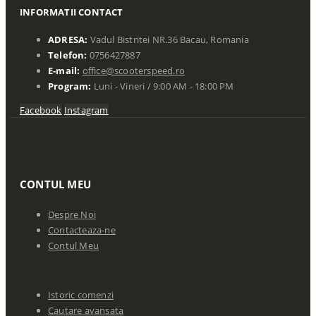
INFORMATII CONTACT
ADRESA:
Vadul Bistritei NR.36 Bacau, Romania
Telefon:
0756427887
E-mail:
office@scooterspeed.ro
Program:
Luni - Vineri / 9:00 AM - 18:00 PM
Facebook
Instagram
CONTUL MEU
Despre Noi
Contacteaza-ne
Contul Meu
Istoric comenzi
Cautare avansata