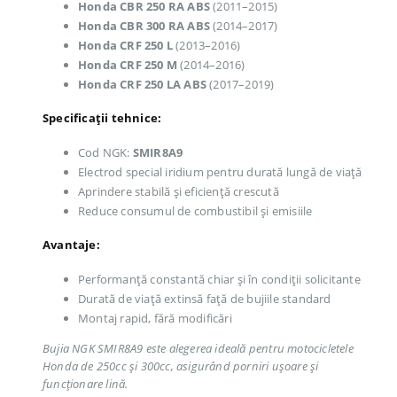
Honda CBR 250 RA ABS
(2011–2015)
Honda CBR 300 RA ABS
(2014–2017)
Honda CRF 250 L
(2013–2016)
Honda CRF 250 M
(2014–2016)
Honda CRF 250 LA ABS
(2017–2019)
Specificații tehnice:
Cod NGK:
SMIR8A9
Electrod special iridium pentru durată lungă de viață
Aprindere stabilă și eficiență crescută
Reduce consumul de combustibil și emisiile
Avantaje:
Performanță constantă chiar și în condiții solicitante
Durată de viață extinsă față de bujiile standard
Montaj rapid, fără modificări
Bujia NGK SMIR8A9 este alegerea ideală pentru motocicletele
Honda de 250cc și 300cc, asigurând porniri ușoare și
funcționare lină.