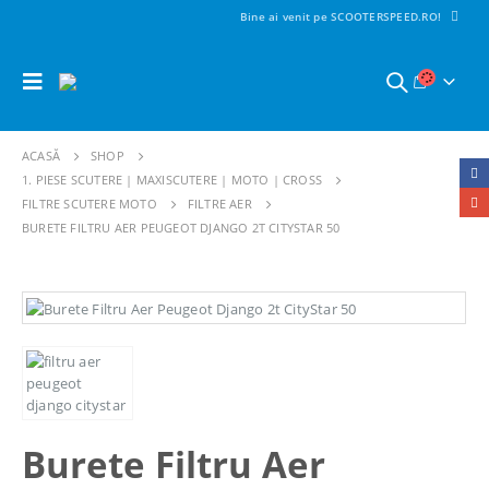
Bine ai venit pe SCOOTERSPEED.RO!
ACASĂ
SHOP
1. PIESE SCUTERE | MAXISCUTERE | MOTO | CROSS
FILTRE SCUTERE MOTO
FILTRE AER
BURETE FILTRU AER PEUGEOT DJANGO 2T CITYSTAR 50
Burete Filtru Aer