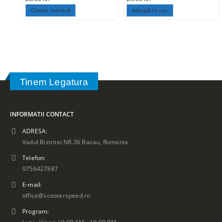
Citește mai mult
Adaugă în coș
Tinem Legatura
INFORMATII CONTACT
ADRESA:
Vadul Bistritei NR.36 Bacau, Romania
Telefon:
0756427887
E-mail:
office@scooterspeed.ro
Program:
Luni - Vineri / 9:00 AM - 18:00 PM