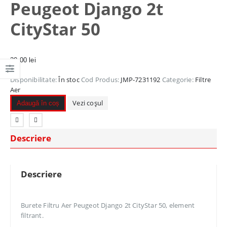
Peugeot Django 2t
CityStar 50
30,00
lei
Disponibilitate:
În stoc
Cod Produs:
JMP-7231192
Categorie:
Filtre
Aer
Vezi coșul
Adaugă în coș
Descriere
Descriere
Burete Filtru Aer Peugeot Django 2t CityStar 50, element
filtrant.