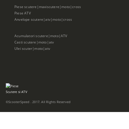
Piese scutere|maxiscutere|moto|cross
Piese ATV
Anvelope scutere|atv|moto|cross
Acumulatori scutere|moto|ATV
Casti scutere|moto|atv
Ulei scuter|moto|atv
©ScooterSpeed . 2017. All Rights Reserved