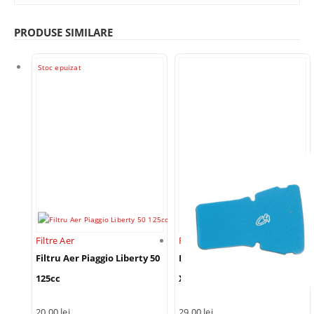
PRODUSE SIMILARE
Stoc epuizat
Filtre Aer
Filtre Aer
Filtru Aer Piaggio Liberty 50
Filtru Aer Burete Yamaha
125cc
X-Power Tzr 50cc
20,00
lei
29,00
lei