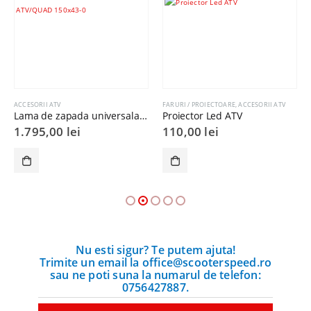
FARURI / PROIECTOARE
,
ACCESORII ATV
MANSOANE SCUTER/MOTO/ATV
,
MANSOANE GHIDON
QUAD 150×43
Proiector Led ATV
Mansoane Ghidon ATV Progrip 22mm
110,00
lei
55,00
lei
Nu esti sigur? Te putem ajuta!
Trimite un email la office@scooterspeed.ro
sau ne poti suna la numarul de telefon:
0756427887.