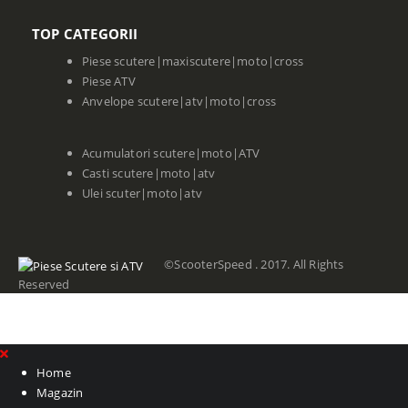
TOP CATEGORII
Piese scutere|maxiscutere|moto|cross
Piese ATV
Anvelope scutere|atv|moto|cross
Acumulatori scutere|moto|ATV
Casti scutere|moto|atv
Ulei scuter|moto|atv
©ScooterSpeed . 2017. All Rights
Reserved
Home
Magazin