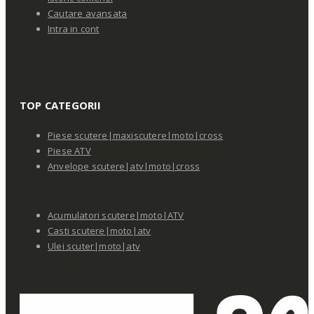
Cautare avansata
Intra in cont
TOP CATEGORII
Piese scutere|maxiscutere|moto|cross
Piese ATV
Anvelope scutere|atv|moto|cross
Acumulatori scutere|moto|ATV
Casti scutere|moto|atv
Ulei scuter|moto|atv