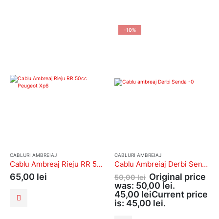
-10%
CABLURI AMBREIAJ
CABLURI AMBREIAJ
Cablu Ambreaj Rieju RR 50cc Peugeot Xp6
Cablu Ambreiaj Derbi Senda 50cc 2T <2006
65,00
lei
Original price
50,00
lei
was: 50,00 lei.
45,00
lei
Current price
is: 45,00 lei.