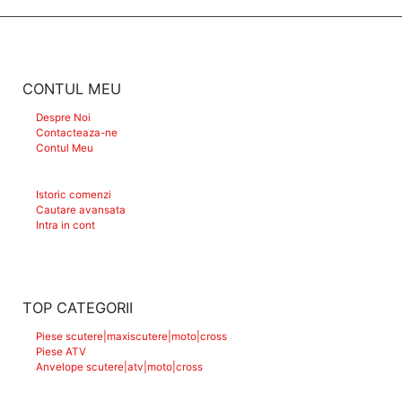
CONTUL MEU
Despre Noi
Contacteaza-ne
Contul Meu
Istoric comenzi
Cautare avansata
Intra in cont
TOP CATEGORII
Piese scutere|maxiscutere|moto|cross
Piese ATV
Anvelope scutere|atv|moto|cross