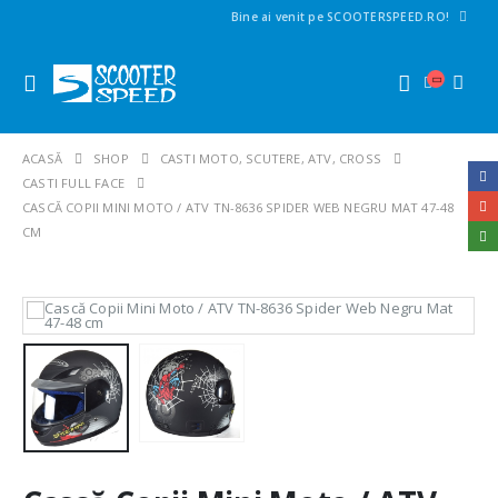
Bine ai venit pe SCOOTERSPEED.RO!
ACASĂ
SHOP
CASTI MOTO, SCUTERE, ATV, CROSS
CASTI FULL FACE
CASCĂ COPII MINI MOTO / ATV TN-8636 SPIDER WEB NEGRU MAT 47-48
CM