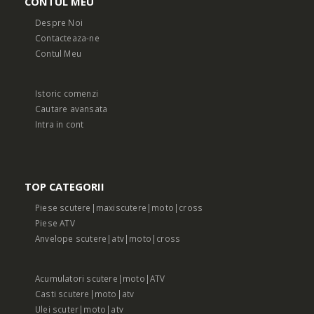
CONTUL MEU
Despre Noi
Contacteaza-ne
Contul Meu
Istoric comenzi
Cautare avansata
Intra in cont
TOP CATEGORII
Piese scutere|maxiscutere|moto|cross
Piese ATV
Anvelope scutere|atv|moto|cross
Acumulatori scutere|moto|ATV
Casti scutere|moto|atv
Ulei scuter|moto|atv