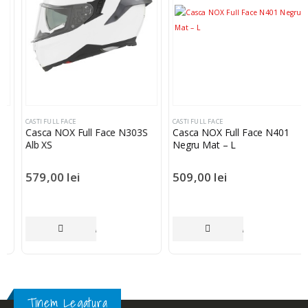
CASTI FULL FACE
CASTI FULL FACE
Casca NOX Full Face N303S
Casca NOX Full Face N401
Alb XS
Negru Mat – L
579,00
lei
509,00
lei
ULT
ADAUGĂ ÎN COȘ
ADAUGĂ ÎN COȘ
Tinem Legatura