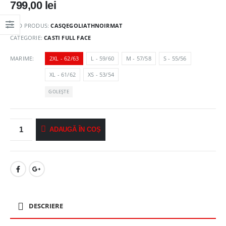
799,00
lei
COD PRODUS:
CASQEGOLIATHNOIRMAT
CATEGORIE:
CASTI FULL FACE
MARIME
2XL - 62/63
L - 59/60
M - 57/58
S - 55/56
XL - 61/62
XS - 53/54
GOLEȘTE
ADAUGĂ ÎN COȘ
DESCRIERE