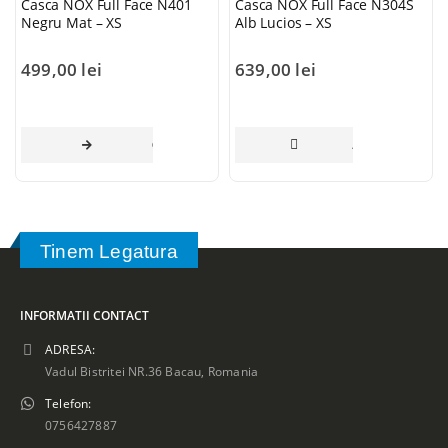
Casca NOX Full Face N401
Casca NOX Full Face N304S
Negru Mat – XS
Alb Lucios – XS
499,00
lei
639,00
lei
CITEȘTE MAI MULT
ADAUGĂ ÎN COȘ
Tinem Legatura
INFORMATII CONTACT
ADRESA:
Vadul Bistritei NR.36 Bacau, Romania
Telefon:
0756427887