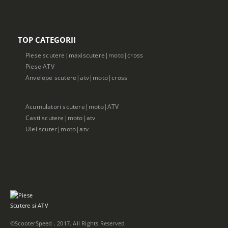
TOP CATEGORII
Piese scutere|maxiscutere|moto|cross
Piese ATV
Anvelope scutere|atv|moto|cross
Acumulatori scutere|moto|ATV
Casti scutere|moto|atv
Ulei scuter|moto|atv
©ScooterSpeed . 2017. All Rights Reserved