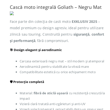
Cască moto integrală Goliath – Negru Mat
Face parte din colecția de casti moto
EXKLUSIV 2025
–
model premium cu design agresiv, ideal pentru utilizare
zilnică sau touring. Construită pentru
siguranță, confort
și performanță
, fără compromisuri.
🎯 Design elegant și aerodinamic
Carcasa exterioară negru mat – stil modern și atemporal
Aerodinamică pentru stabilitate la viteză mare
Compatibilitate estetică cu orice echipament moto
🛡️ Protecție completă
Material:
fibră de sticlă ușoară
cu rezistență crescută la
impact
Vizieră clară tratată anti-zgârieturi și anti-UV
Vizieră solară integrată, retractabilă dintr-un singur gest