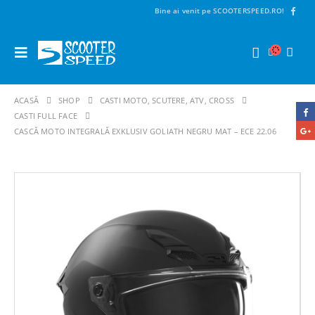
Bine ai venit pe SCOOTERSPEED.RO!
ACASĂ
SHOP
CASTI MOTO, SCUTERE, ATV, CROSS
CASTI FULL FACE
CASCĂ MOTO INTEGRALĂ EXKLUSIV GOLIATH NEGRU MAT – ECE 22.06