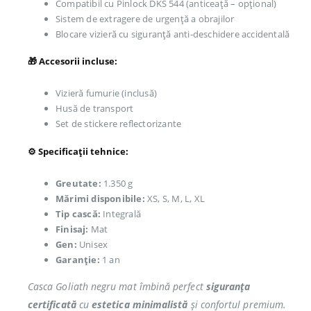
Compatibil cu Pinlock DKS 544 (anticeață – opțional)
Sistem de extragere de urgență a obrajilor
Blocare vizieră cu siguranță anti-deschidere accidentală
🎁 Accesorii incluse:
Vizieră fumurie (inclusă)
Husă de transport
Set de stickere reflectorizante
⚙️ Specificații tehnice:
Greutate:
1.350 g
Mărimi disponibile:
XS, S, M, L, XL
Tip cască:
Integrală
Finisaj:
Mat
Gen:
Unisex
Garanție:
1 an
Casca Goliath negru mat îmbină perfect
siguranța
certificată
cu
estetica minimalistă
și confortul premium.