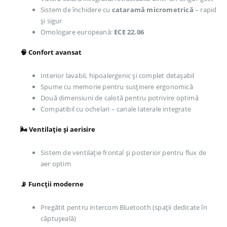
Sistem de închidere cu
cataramă micrometrică
– rapid
și sigur
Omologare europeană:
ECE 22.06
🧠 Confort avansat
Interior lavabil, hipoalergenic și complet detașabil
Spume cu memorie pentru susținere ergonomică
Două dimensiuni de calotă pentru potrivire optimă
Compatibil cu ochelari – canale laterale integrate
🌬️ Ventilație și aerisire
Sistem de ventilație frontal și posterior pentru flux de
aer optim
📡 Funcții moderne
Pregătit pentru intercom Bluetooth (spații dedicate în
căptușeală)