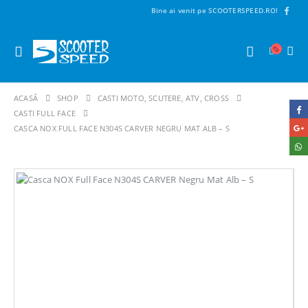
Bine ai venit pe SCOOTERSPEED.RO!
ACASĂ
SHOP
CASTI MOTO, SCUTERE, ATV, CROSS
CASTI FULL FACE
CASCA NOX FULL FACE N304S CARVER NEGRU MAT ALB – S