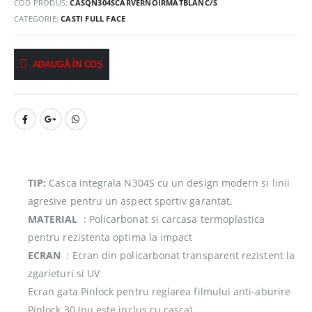
COD PRODUS:
CASQN304SCARVERNOIRMATBLANC/S
CATEGORIE:
CASTI FULL FACE
ADAUGĂ ÎN COȘ
TIP:
Casca integrala N304S cu un design modern si linii
agresive pentru un aspect sportiv garantat.
MATERIAL
: Policarbonat si carcasa termoplastica
pentru rezistenta optima la impact
ECRAN
: Ecran din policarbonat transparent rezistent la
zgarieturi si UV
Ecran gata Pinlock pentru reglarea filmului anti-aburire
Pinlock 30 (nu este inclus cu casca)