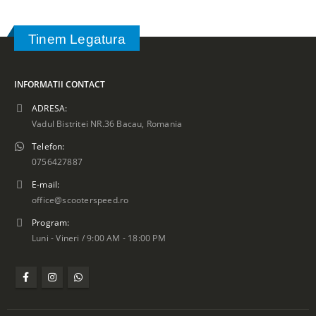
Tinem Legatura
INFORMATII CONTACT
ADRESA:
Vadul Bistritei NR.36 Bacau, Romania
Telefon:
0756427887
E-mail:
office@scooterspeed.ro
Program:
Luni - Vineri / 9:00 AM - 18:00 PM