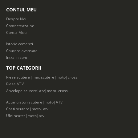
CONTUL MEU
Despre Noi
Contacteaza-ne
Contul Meu
Istoric comenzi
Cautare avansata
Intra in cont
TOP CATEGORII
Piese scutere|maxiscutere|moto|cross
Piese ATV
Anvelope scutere|atv|moto|cross
Acumulatori scutere|moto|ATV
Casti scutere|moto|atv
Ulei scuter|moto|atv