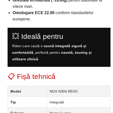
Greutate echilibrată (~1650g)
pentru stabilitate la
viteze mari.
Omologare ECE 22.06
conform standardelor
europene.
💥 Ideală pentru
Rideri care caută o
cască integrală sigură și
confortabilă
, perfectă pentru
navetă, touring și
utilizare zilnică
.
📋 Fișă tehnică
Model
NOX N304 REVO
Tip
Integrală
Culoare
Negru Lucios