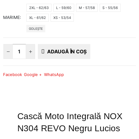
2XL - 62/63
L - 59/60
M - 57/58
S - 55/56
MARIME
XL - 61/62
XS - 53/54
GOLEȘTE
ADAUGĂ ÎN COȘ
Facebook
Google +
WhatsApp
Cască Moto Integrală NOX
N304 REVO Negru Lucios