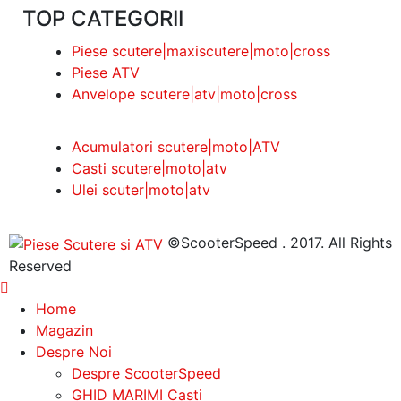
TOP CATEGORII
Piese scutere|maxiscutere|moto|cross
Piese ATV
Anvelope scutere|atv|moto|cross
Acumulatori scutere|moto|ATV
Casti scutere|moto|atv
Ulei scuter|moto|atv
©ScooterSpeed . 2017. All Rights
Reserved
Home
Magazin
Despre Noi
Despre ScooterSpeed
GHID MARIMI Casti