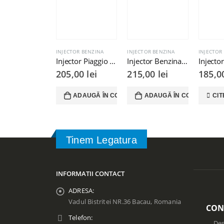
INJECTOR BENZINA
INJECTOR BENZINA
INJECTOR
Injector Piaggio Aprillia 125 300cc
Injector Benzina Peugeot 50 Kisbee Django Streetzone
205,00
lei
215,00
lei
185,
ADAUGĂ ÎN COȘ
ADAUGĂ ÎN COȘ
CIT
Tinem Legatura
INFORMATII CONTACT
ADRESA:
Vadul Bistritei NR.36 Bacau, Romania
CON
Telefon:
Des