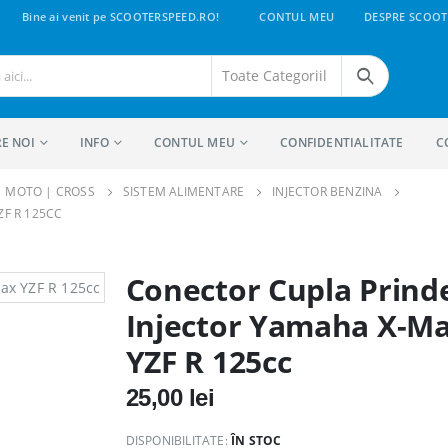
Bine ai venit pe SCOOTERSPEED.RO!
CONTUL MEU
DESPRE SCOOT
E NOI
INFO
CONTUL MEU
CONFIDENTIALITATE
C
 | MOTO | CROSS
SISTEM ALIMENTARE
INJECTOR BENZINA
F R 125CC
Conector Cupla Prind
Injector Yamaha X-M
YZF R 125cc
25,00
lei
DISPONIBILITATE:
ÎN STOC