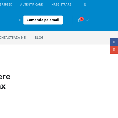
ERSPEED
AUTENTIFICARE
ÎNREGISTRARE
Comanda pe email
ONTACTEAZA-NE!
BLOG
ere
ax