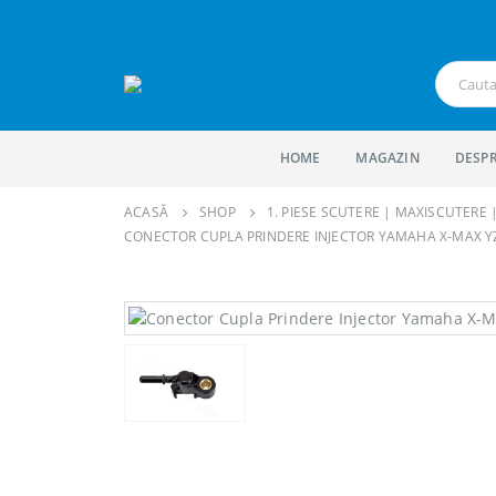
HOME
MAGAZIN
DESPR
ACASĂ
SHOP
1. PIESE SCUTERE | MAXISCUTERE
CONECTOR CUPLA PRINDERE INJECTOR YAMAHA X-MAX YZ