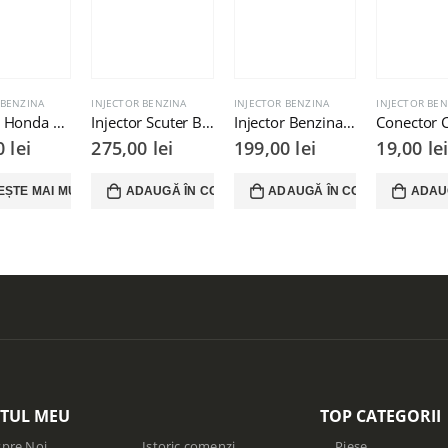
 BENZINA
INJECTOR BENZINA
INJECTOR BENZINA
INJECTOR BEN
Injector Honda SH 300cc
Injector Scuter Barton Scalpel Flash Naked Cafe Racer 50cc
Injector Benzina Honda PCX125ie SH125ie 150ie
00
lei
275,00
lei
199,00
lei
19,00
le
EȘTE MAI MULT
ADAUGĂ ÎN COȘ
ADAUGĂ ÎN COȘ
ADAU
TUL MEU
TOP CATEGORII
pre Noi
Istoric comenzi
Piese