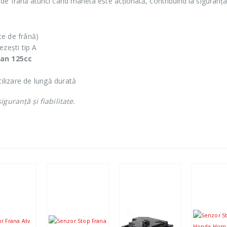
de frână atunci când maneta este acționată, contribuind la siguranța 
te de frână)
ezești tip A
an 125cc
tilizare de lungă durată
guranță și fiabilitate.