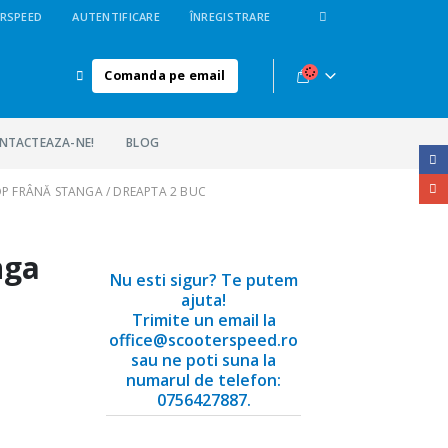
RSPEED
AUTENTIFICARE
ÎNREGISTRARE
Comanda pe email
NTACTEAZA-NE!
BLOG
P FRÂNĂ STANGA / DREAPTA 2 BUC
nga
Nu esti sigur? Te putem
ajuta!
Trimite un email la
office@scooterspeed.ro
sau ne poti suna la
numarul de telefon:
0756427887.