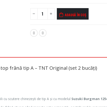
ADAUGĂ ÎN COȘ
op frână tip A – TNT Original (set 2 bucăți)
li cu scutere chinezești de tip A și cu modelul
Suzuki Burgman 125