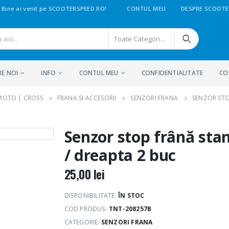
Bine ai venit pe SCOOTERSPEED.RO!
CONTUL MEU
DESPRE SCOOTE
Toate Categoriile
RE NOI
INFO
CONTUL MEU
CONFIDENTIALITATE
CO
 MOTO | CROSS
FRANA SI ACCESORII
SENZORI FRANA
SENZOR STO
Senzor stop frână sta
/ dreapta 2 buc
25,00
lei
DISPONIBILITATE:
ÎN STOC
COD PRODUS:
TNT-208257B
CATEGORIE:
SENZORI FRANA