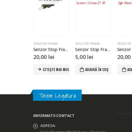
ZORI FRANA
SENZORI FRANA
SENZORI FRANA
SENZOR
Senzor Stop Frana Scooter Yamaha
Senzor Stop Frana Scuter China 2T 4T
Senzor Frana Atv Tgb Blade 325 250cc
0,00
lei
5,00
lei
20,00
lei
22,
CITEȘTE MAI MULT
ADAUGĂ ÎN COȘ
ADAUGĂ ÎN COȘ
Tinem Legatura
INFORMATII CONTACT
ADRESA: