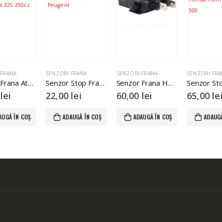
I FRANA
SENZORI FRANA
SENZORI FRANA
SENZORI F
Senzor Stop Frana Peugeot
Senzor Frana Honda VFR Integra Vision PCX
Senzor Stop Frana Honda Hornet Cb 600 500
00
lei
60,00
lei
65,00
lei
10,00
l
ADAUGĂ ÎN COȘ
ADAUGĂ ÎN COȘ
ADAUGĂ ÎN COȘ
ADAU