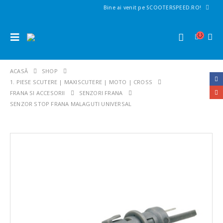
Bine ai venit pe SCOOTERSPEED.RO!
ACASĂ
SHOP
1. PIESE SCUTERE | MAXISCUTERE | MOTO | CROSS
FRANA SI ACCESORII
SENZORI FRANA
SENZOR STOP FRANA MALAGUTI UNIVERSAL