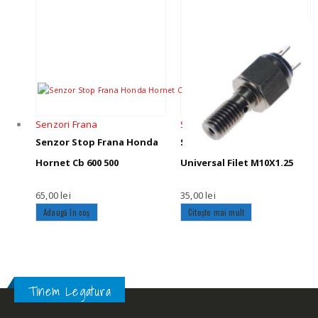
Senzori Frana
Senzori Frana
Senzor Stop Frana Honda
Senzor Stop Frana
Hornet Cb 600 500
Universal Filet M10X1.25
65,00
lei
35,00
lei
Adaugă în coș
Citește mai mult
Tinem Legatura