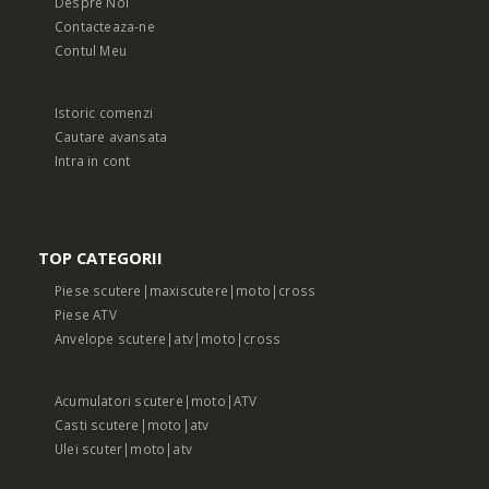
Despre Noi
Contacteaza-ne
Contul Meu
Istoric comenzi
Cautare avansata
Intra in cont
TOP CATEGORII
Piese scutere|maxiscutere|moto|cross
Piese ATV
Anvelope scutere|atv|moto|cross
Acumulatori scutere|moto|ATV
Casti scutere|moto|atv
Ulei scuter|moto|atv