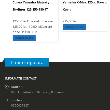
Curea Yamaha Majesty
Yamaha X-Max 125cc Dayco
Skyliner 125-150-180 4T
Kevlar
125,00
lei
Original price was:
215,00
lei
125,00 lei.
110,00
lei
Current
Adaugă în coș
price is: 110,00 lei.
Adaugă în coș
Tinem Legatura
INFORMATII CONTACT
ADRESA:
Vadul Bistritei NR.36 Bacau, Romania
Telefon:
0756427887