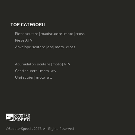
TOP CATEGORII
Piese scutere|maxiscutere|moto|cross
Piese ATV
Anvelope scutere|atv|moto|cross
Acumulatori scutere|moto|ATV
Casti scutere|moto|atv
Ulei scuter|moto|atv
©ScooterSpeed . 2017. All Rights Reserved