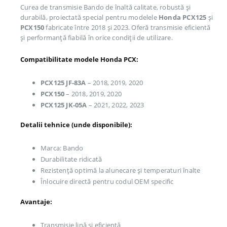
Curea de transmisie Bando de înaltă calitate, robustă și
durabilă, proiectată special pentru modelele
Honda PCX125
și
PCX150
fabricate între 2018 și 2023. Oferă transmisie eficientă
și performanță fiabilă în orice condiții de utilizare.
Compatibilitate modele Honda PCX:
PCX125 JF-83A
– 2018, 2019, 2020
PCX150
– 2018, 2019, 2020
PCX125 JK-05A
– 2021, 2022, 2023
Detalii tehnice (unde disponibile):
Marca: Bando
Durabilitate ridicată
Rezistență optimă la alunecare și temperaturi înalte
Înlocuire directă pentru codul OEM specific
Avantaje:
Transmisie lină și eficientă