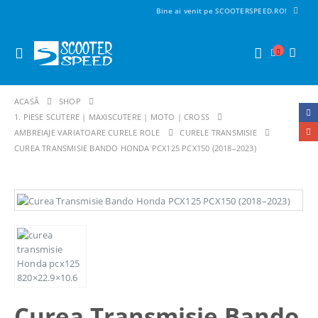
Bine ai venit pe SCOOTERSPEED.RO!
ACASĂ
SHOP
1. PIESE SCUTERE | MAXISCUTERE | MOTO | CROSS
AMBREIAJE VARIATOARE CURELE ROLE
CURELE TRANSMISIE
CUREA TRANSMISIE BANDO HONDA PCX125 PCX150 (2018–2023)
Curea Transmisie Bando