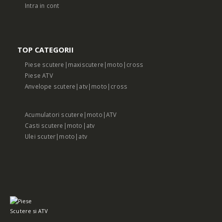
Intra in cont
TOP CATEGORII
Piese scutere|maxiscutere|moto|cross
Piese ATV
Anvelope scutere|atv|moto|cross
Acumulatori scutere|moto|ATV
Casti scutere|moto|atv
Ulei scuter|moto|atv