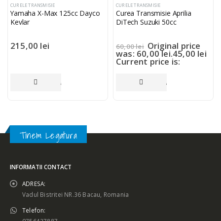
CURELE TRANSMISIE
CURELE TRANSMISIE
Yamaha X-Max 125cc Dayco
Curea Transmisie Aprilia
Kevlar
DiTech Suzuki 50cc
215,00
lei
Original price
60,00
lei
was: 60,00 lei.
45,00
lei
Current price is:
45,00 lei.
ADAUGĂ ÎN COȘ
ADAUGĂ ÎN COȘ
Tinem Legatura
INFORMATII CONTACT
ADRESA:
Vadul Bistritei NR.36 Bacau, Romania
Telefon:
0756427887