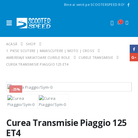
Bine ai venit pe SCOOTERSPEED.RO!
ACASĂ
SHOP
1. PIESE SCUTERE | MAXISCUTERE | MOTO | CROSS
AMBREIAJE VARIATOARE CURELE ROLE
CURELE TRANSMISIE
CUREA TRANSMISIE PIAGGIO 125 ET4
-25%
Curea Transmisie Piaggio 125
ET4