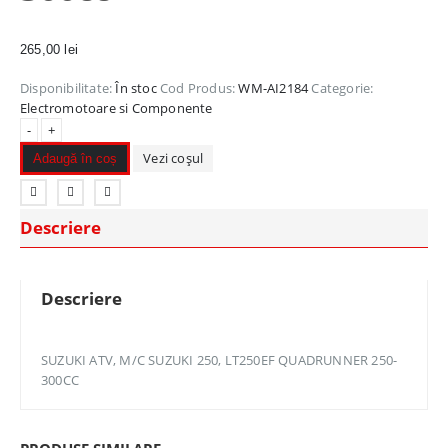
265,00
lei
Disponibilitate:
În stoc
Cod Produs:
WM-AI2184
Categorie:
Electromotoare si Componente
-
+
Vezi coșul
Adaugă în coș
Descriere
Descriere
SUZUKI ATV, M/C SUZUKI 250, LT250EF QUADRUNNER 250-
300CC