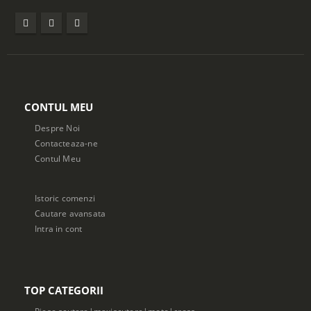
CONTUL MEU
Despre Noi
Contacteaza-ne
Contul Meu
Istoric comenzi
Cautare avansata
Intra in cont
TOP CATEGORII
Piese scutere|maxiscutere|moto|cross