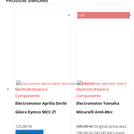
PRODUSE SIMILARE
-16%
Electromotoare si
Electromotoare si
Componente
Componente
Electromotor Aprilia Derbi
Electromotor Yamaha
Gilera Kymco 50CC 2T
Minarelli Am6 49cc
125,00
lei
290,00
lei
Original price was:
290,00 lei.
245,00
lei
Current
Adaugă în coș