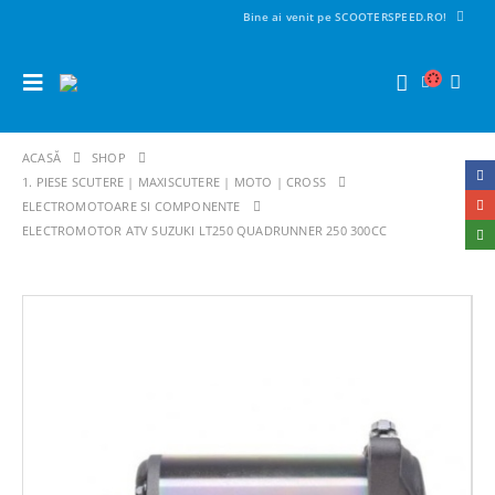
Bine ai venit pe SCOOTERSPEED.RO!
ACASĂ
SHOP
1. PIESE SCUTERE | MAXISCUTERE | MOTO | CROSS
ELECTROMOTOARE SI COMPONENTE
ELECTROMOTOR ATV SUZUKI LT250 QUADRUNNER 250 300CC