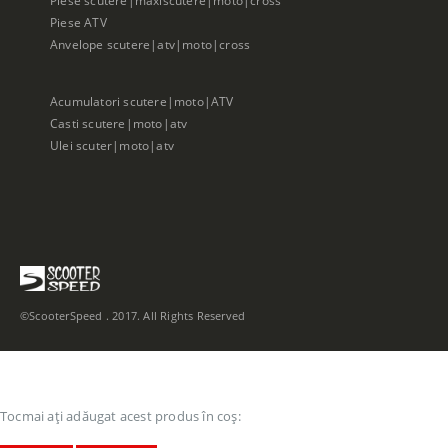
Piese ATV
Anvelope scutere|atv|moto|cross
Acumulatori scutere|moto|ATV
Casti scutere|moto|atv
Ulei scuter|moto|atv
©ScooterSpeed . 2017. All Rights Reserved
Tocmai ați adăugat acest produs în coș: