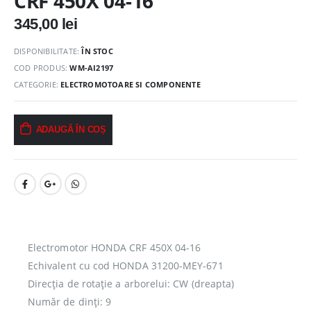
CRF 450X 04-16
345,00
lei
DISPONIBILITATE:
ÎN STOC
COD PRODUS:
WM-AI2197
CATEGORIE:
ELECTROMOTOARE SI COMPONENTE
ADAUGĂ ÎN COȘ
Electromotor HONDA CRF 450X 04-16
Echivalent cu cod HONDA 31200-MEY-671
Direcția de rotație a arborelui: CW (dreapta)
Număr de dinți: 9