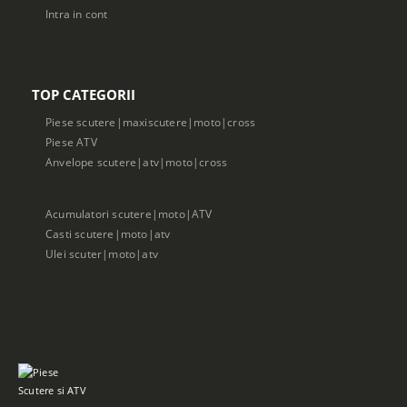
Intra in cont
TOP CATEGORII
Piese scutere|maxiscutere|moto|cross
Piese ATV
Anvelope scutere|atv|moto|cross
Acumulatori scutere|moto|ATV
Casti scutere|moto|atv
Ulei scuter|moto|atv