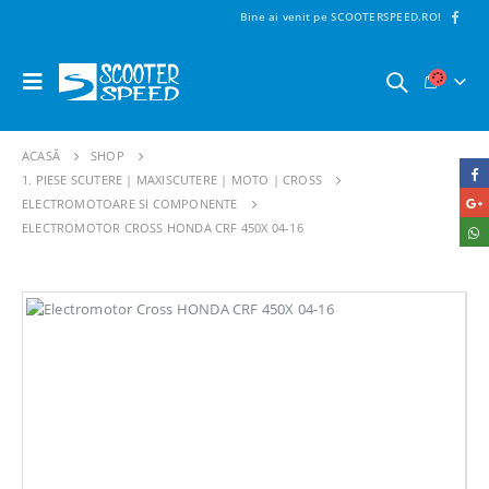
Bine ai venit pe SCOOTERSPEED.RO!
ACASĂ
SHOP
1. PIESE SCUTERE | MAXISCUTERE | MOTO | CROSS
ELECTROMOTOARE SI COMPONENTE
ELECTROMOTOR CROSS HONDA CRF 450X 04-16