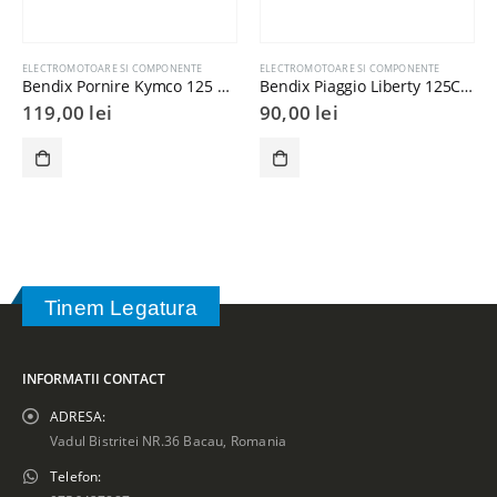
ELECTROMOTOARE SI COMPONENTE
ELECTROMOTOARE SI COMPONENTE
Bendix Pornire Kymco 125 150 200 cc
Bendix Piaggio Liberty 125CC 4T 293799
119,00
lei
90,00
lei
Tinem Legatura
INFORMATII CONTACT
ADRESA:
Vadul Bistritei NR.36 Bacau, Romania
Telefon: