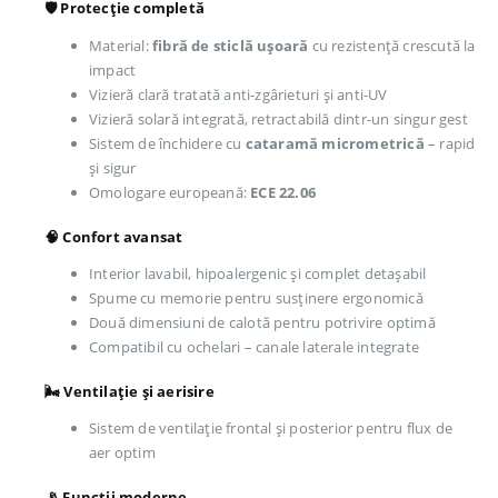
🛡️ Protecție completă
Material:
fibră de sticlă ușoară
cu rezistență crescută la
impact
Vizieră clară tratată anti-zgârieturi și anti-UV
Vizieră solară integrată, retractabilă dintr-un singur gest
Sistem de închidere cu
cataramă micrometrică
– rapid
și sigur
Omologare europeană:
ECE 22.06
🧠 Confort avansat
Interior lavabil, hipoalergenic și complet detașabil
Spume cu memorie pentru susținere ergonomică
Două dimensiuni de calotă pentru potrivire optimă
Compatibil cu ochelari – canale laterale integrate
🌬️ Ventilație și aerisire
Sistem de ventilație frontal și posterior pentru flux de
aer optim
📡 Funcții moderne