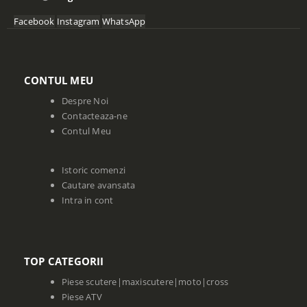
Facebook
Instagram
WhatsApp
CONTUL MEU
Despre Noi
Contacteaza-ne
Contul Meu
Istoric comenzi
Cautare avansata
Intra in cont
TOP CATEGORII
Piese scutere|maxiscutere|moto|cross
Piese ATV