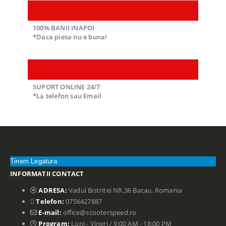
100% BANII INAPOI
*Daca piesa nu e buna!
SUPORT ONLINE 24/7
*La telefon sau Email
Tinem Legatura
INFORMATII CONTACT
ADRESA:
Vadul Bistritei NR.36 Bacau, Romania
Telefon:
0756427887
E-mail:
office@scooterspeed.ro
Program:
Luni - Vineri / 9:00 AM - 18:00 PM