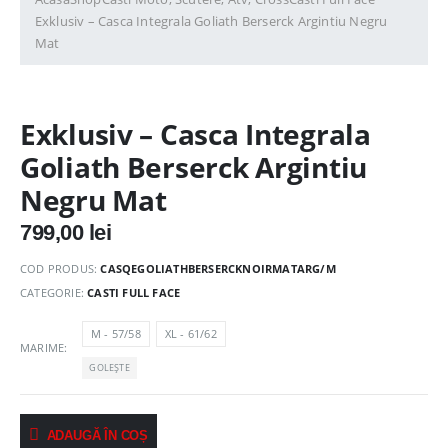
Exklusiv – Casca Integrala Goliath Berserck Argintiu Negru
Mat
Exklusiv – Casca Integrala
Goliath Berserck Argintiu
Negru Mat
799,00
lei
COD PRODUS:
CASQEGOLIATHBERSERCKNOIRMATARG/M
CATEGORIE:
CASTI FULL FACE
M - 57/58
XL - 61/62
MARIME
GOLEȘTE
ADAUGĂ ÎN COȘ