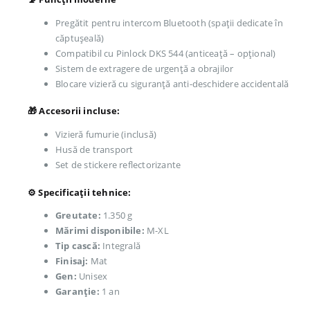
Pregătit pentru intercom Bluetooth (spații dedicate în
căptușeală)
Compatibil cu Pinlock DKS 544 (anticeață – opțional)
Sistem de extragere de urgență a obrajilor
Blocare vizieră cu siguranță anti-deschidere accidentală
🎁 Accesorii incluse:
Vizieră fumurie (inclusă)
Husă de transport
Set de stickere reflectorizante
⚙️ Specificații tehnice:
Greutate:
1.350 g
Mărimi disponibile:
M-XL
Tip cască:
Integrală
Finisaj:
Mat
Gen:
Unisex
Garanție:
1 an