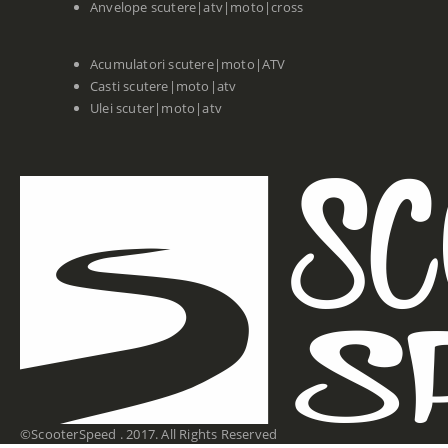
Anvelope scutere|atv|moto|cross
Acumulatori scutere|moto|ATV
Casti scutere|moto|atv
Ulei scuter|moto|atv
©ScooterSpeed . 2017. All Rights Reserved