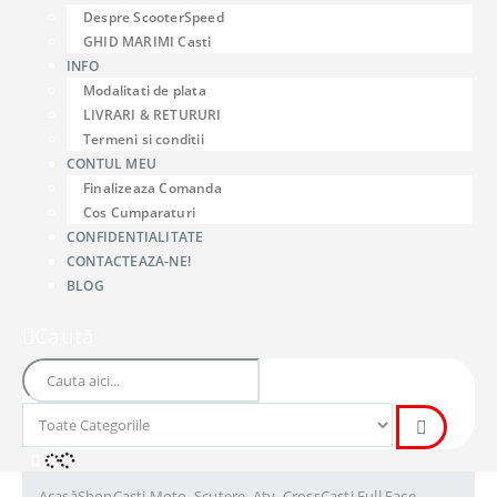
Despre ScooterSpeed
GHID MARIMI Casti
INFO
Modalitati de plata
LIVRARI & RETURURI
Termeni si conditii
CONTUL MEU
Finalizeaza Comanda
Cos Cumparaturi
CONFIDENTIALITATE
CONTACTEAZA-NE!
BLOG
Caută
Acasă
Shop
Casti Moto, Scutere, Atv, Cross
Casti Full Face