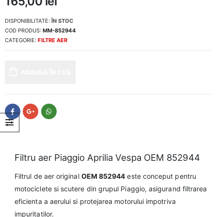
165,00
lei
DISPONIBILITATE:
ÎN STOC
COD PRODUS:
MM-852944
CATEGORIE:
FILTRE AER
ADAUGĂ ÎN COȘ
Filtru aer Piaggio Aprilia Vespa OEM 852944
Filtrul de aer original
OEM 852944
este conceput pentru
motociclete si scutere din grupul Piaggio, asigurand filtrarea
eficienta a aerului si protejarea motorului impotriva
impuritatilor.