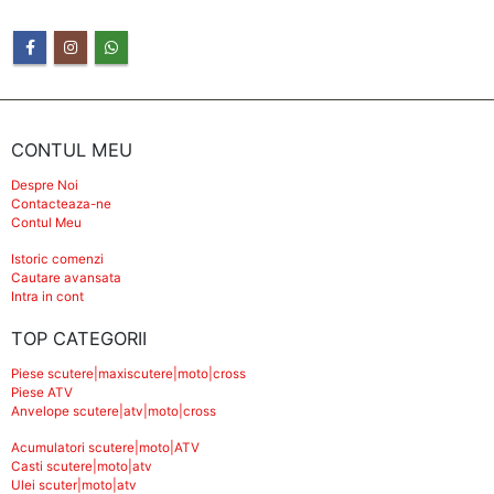
CONTUL MEU
Despre Noi
Contacteaza-ne
Contul Meu
Istoric comenzi
Cautare avansata
Intra in cont
TOP CATEGORII
Piese scutere|maxiscutere|moto|cross
Piese ATV
Anvelope scutere|atv|moto|cross
Acumulatori scutere|moto|ATV
Casti scutere|moto|atv
Ulei scuter|moto|atv