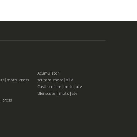
Acumulatori
ere|moto|cross
scutere|moto|ATV
Casti scutere|moto|atv
Ulei scuter|moto|atv
|cross