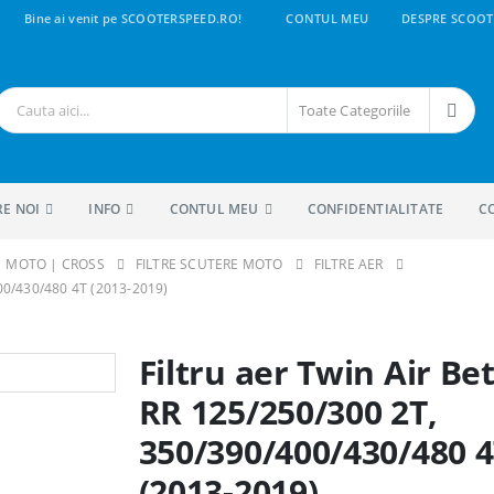
Bine ai venit pe SCOOTERSPEED.RO!
CONTUL MEU
DESPRE SCOOT
Toate Categoriile
RE NOI
INFO
CONTUL MEU
CONFIDENTIALITATE
C
 | MOTO | CROSS
FILTRE SCUTERE MOTO
FILTRE AER
00/430/480 4T (2013-2019)
Filtru aer Twin Air Be
RR 125/250/300 2T,
350/390/400/430/480 
(2013-2019)