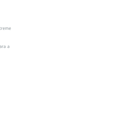
xtreme
oara a