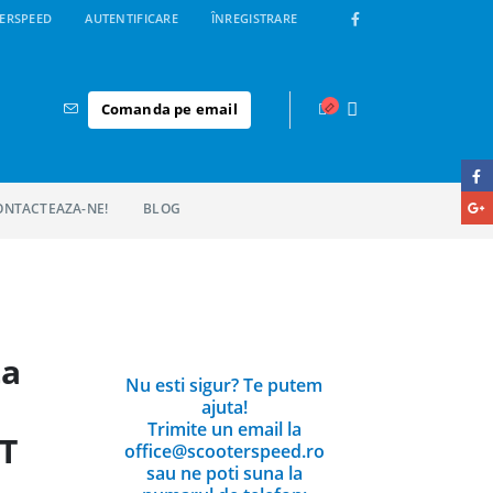
ERSPEED
AUTENTIFICARE
ÎNREGISTRARE
Comanda pe email
ONTACTEAZA-NE!
BLOG
ta
Nu esti sigur? Te putem
ajuta!
Trimite un email la
4T
office@scooterspeed.ro
sau ne poti suna la