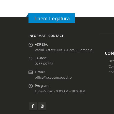
Tinem Legatura
INFORMATII CONTACT
ADRESA:
Vadul Bistritei NR.36 Bacau, Romania
CON
Telefon:
Des
0756427887
Con
E-mail:
Co
office@scooterspeed.ro
Program:
Luni - Vineri / 9:00 AM - 18:00 PM