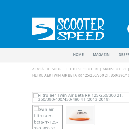
HOME
MAGAZIN
DESP
ACASĂ
SHOP
1. PIESE SCUTERE | MAXISCUTERE
FILTRU AER TWIN AIR BETA RR 125/250/300 2T, 350/390/4