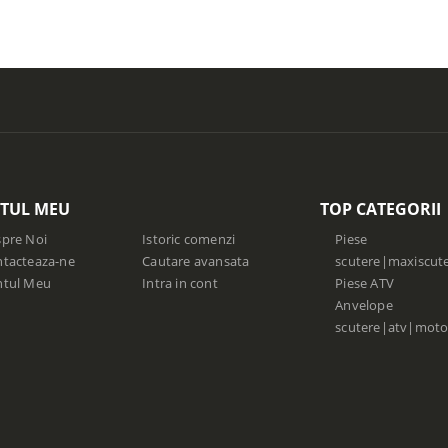
TUL MEU
TOP CATEGORII
pre Noi
Istoric comenzi
Piese
tacteaza-ne
Cautare avansata
scutere|maxiscut
ntul Meu
Intra in cont
Piese ATV
Anvelope
scutere|atv|moto