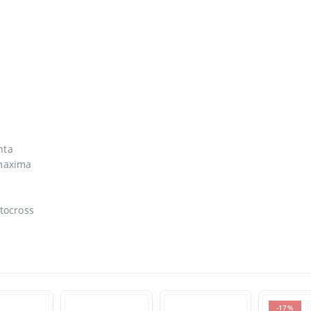
nta
 maxima
tocross
-17%