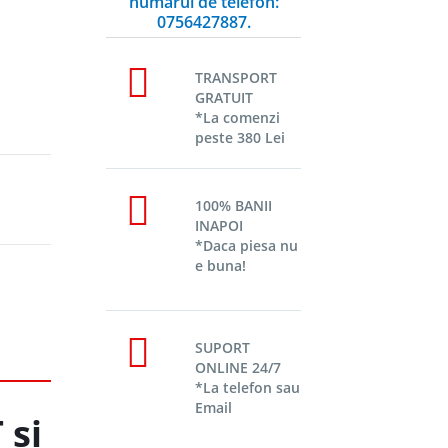
numarul de telefon:
0756427887.
TRANSPORT
GRATUIT
*La comenzi
peste 380 Lei
100% BANII
INAPOI
*Daca piesa nu
e buna!
SUPORT
ONLINE 24/7
*La telefon sau
Email
 si