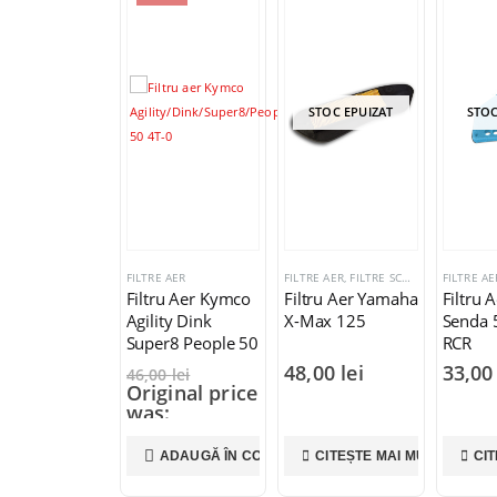
STOC EPUIZAT
STOC EPUIZAT
E AER
FILTRE AER
,
FILTRE SCUTERE MOTO
FILTRE AER
FILTRE AE
ru Aer Kymco
Filtru Aer Yamaha
Filtru Aer Derbi
Burete 
ity Dink
X-Max 125
Senda 50R Gilera
Honda 
er8 People 50
RCR
100CC
48,00
lei
33,00
lei
15,0
00
lei
ginal price
s:
00 lei.
,00
lei
ADAUGĂ ÎN COȘ
CITEȘTE MAI MULT
CITEȘTE MAI MULT
AD
rent price
35,00 lei.