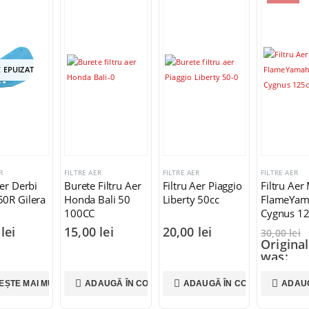
R
FILTRE AER
FILTRE AER
FILTRE AER
Filtru Aer
Filtru Aer Piaggio
Filtru Aer MBK
Filtru Aer
Bali 50
Liberty 50cc
FlameYamaha
Agility Pe
Cygnus 125cc
125-150 
0
lei
20,00
lei
35,00
le
30,00
lei
Original price
was:
30,00 lei.
25,00
lei
AUGĂ ÎN COȘ
ADAUGĂ ÎN COȘ
ADAUGĂ ÎN COȘ
ADAUG
Current price
is: 25,00 lei.