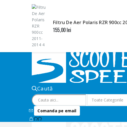
Bine ai venit pe SCOOTERSPEED.RO!
CONTUL MEU
DESPRE SCOOTERSPEED
AUTENTIFICARE
Filtru De Aer Polaris RZR 900cc 
ÎNREGISTRARE
155,00
lei
Caută
Comanda pe email