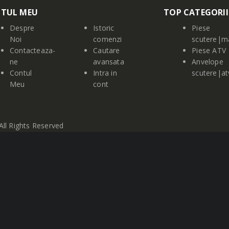
TUL MEU
TOP CATEGORII
Despre
Istoric
Piese
Noi
comenzi
scutere|m
Contacteaza-
Cautare
Piese ATV
ne
avansata
Anvelope
Contul
Intra in
scutere|a
Meu
cont
ll Rights Reserved