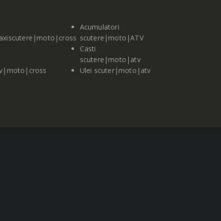
Acumulatori
axiscutere|moto|cross
scutere|moto|ATV
Casti
scutere|moto|atv
tv|moto|cross
Ulei scuter|moto|atv