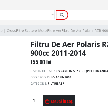
to | Cross
Filtre Scutere Moto
Filtre Aer
Filtru De Aer Polaris RZR 9
Filtru De Aer Polaris 
900cc 2011-2014
155,00
lei
DISPONIBILITATE:
LIVRARE IN 5-7 ZILE (PRECOMANDA
COD PRODUS:
IC-AB48-1008
CATEGORIE:
FILTRE AER
ADAUGĂ ÎN COȘ