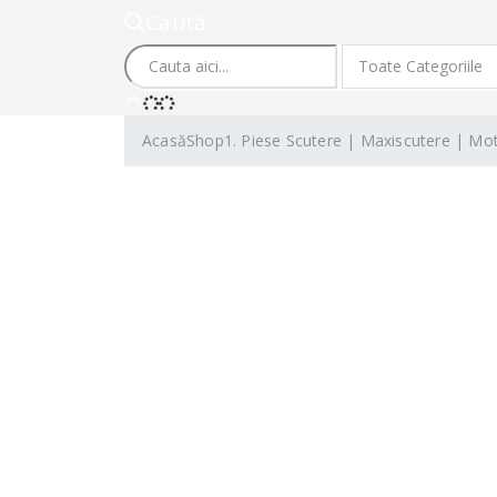
Caută
Acasă
Shop
1. Piese Scutere | Maxiscutere | Mo