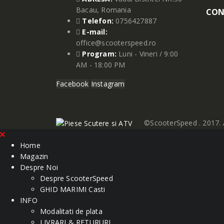
Bacau, Romania
CON
Telefon:
0756427887
E-mail:
office@scooterspeed.ro
Program:
Luni - Vineri / 9:00
AM - 18:00 PM
Facebook
Instagram
©ScooterSpeed . 2017. A
Home
Magazin
Despre Noi
Despre ScooterSpeed
GHID MARIMI Casti
INFO
Modalitati de plata
LIVRARI & RETURURI