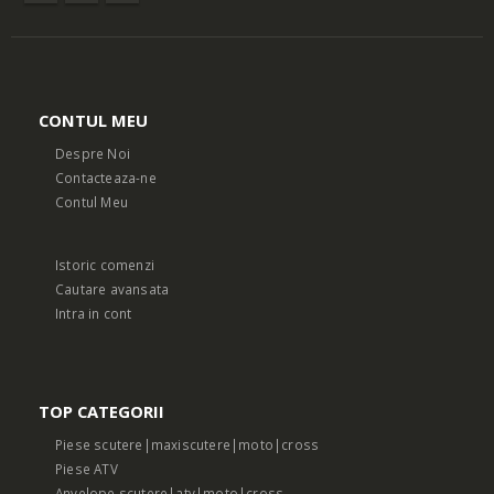
CONTUL MEU
Despre Noi
Contacteaza-ne
Contul Meu
Istoric comenzi
Cautare avansata
Intra in cont
TOP CATEGORII
Piese scutere|maxiscutere|moto|cross
Piese ATV
Anvelope scutere|atv|moto|cross