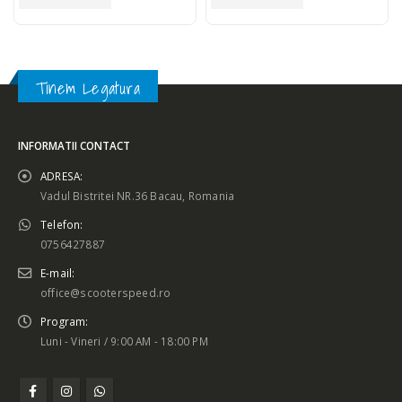
Tinem Legatura
INFORMATII CONTACT
ADRESA:
Vadul Bistritei NR.36 Bacau, Romania
Telefon:
0756427887
E-mail:
office@scooterspeed.ro
Program:
Luni - Vineri / 9:00 AM - 18:00 PM