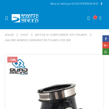
Bine ai venit pe SCOOTERSPEED.RO!
ACASĂ
SHOP
MOTOR SI COMPONENTE ATV POLARIS
GALERIE ADMISIE CARBURATOR POLARIS RZR 800
-10%