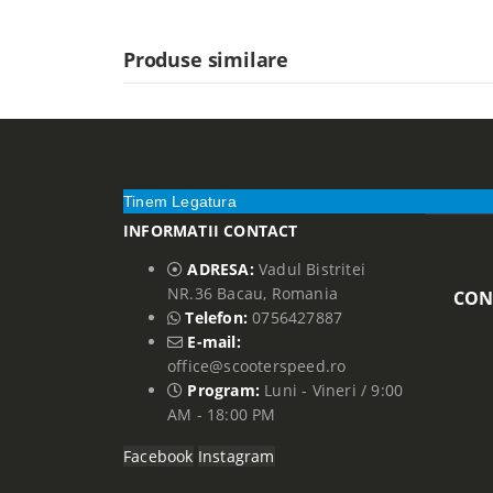
Produse similare
Tinem Legatura
INFORMATII CONTACT
ADRESA:
Vadul Bistritei
NR.36 Bacau, Romania
CON
Telefon:
0756427887
E-mail:
office@scooterspeed.ro
Program:
Luni - Vineri / 9:00
AM - 18:00 PM
Facebook
Instagram