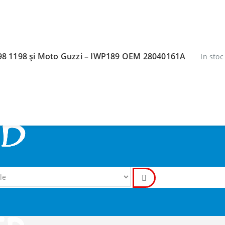
1098 1198 și Moto Guzzi – IWP189 OEM 28040161A
In stoc