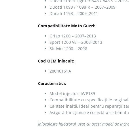
Ducati Street Fighter 848 / 848 S – 2012
Ducati 1098 / 1098 R – 2007–2009
Ducati 1198 – 2009–2011
Compatibilitate Moto Guzzi:
Griso 1200 – 2007–2013
Sport 1200 V8 – 2008–2013
Stelvio 1200 – 2008
Cod OEM înlocuit:
28040161A
Caracteristici:
Model injector: IWP189
Compatibilitate cu specificațiile origina
Calitate înaltă, ideal pentru reparații 
Asigură funcționare corectă a sistemului
Înlocuiește injectorul uzat cu acest model de înc