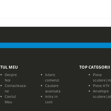
TUL MEU
TOP CATEGORII
Despre
Istoric
Piese
Noi
comenzi
scutere|m
Contacteaza-
Cautare
Piese ATV
ne
avansata
Anvelope
Contul
Intra in
scutere|a
Meu
cont