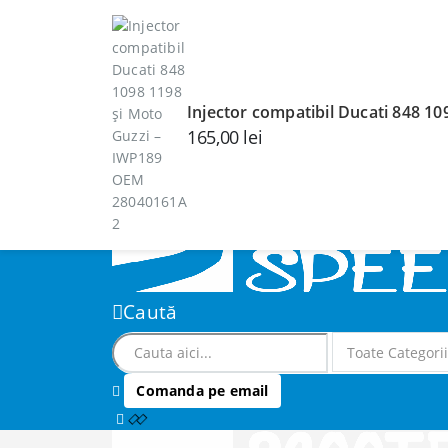
Bine ai venit pe SCOOTERSPEED.RO!
CONTUL MEU
DESPRE SCOOTERSPEED
AUTENTIFICARE
ÎNREGISTRARE
Injector compatibil Ducati 848 
165,00
lei
Caută
Comanda pe email