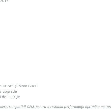
–2015
le Ducati și Moto Guzzi
sau upgrade
 de injecție
redere, compatibil OEM, pentru a restabili performanța optimă a motoru