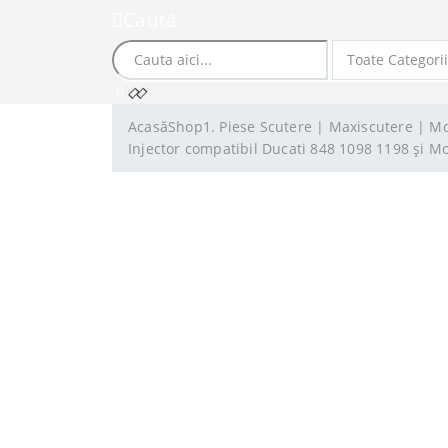
Caută
Acasă
Shop
1. Piese Scutere | Maxiscutere | M
Injector compatibil Ducati 848 1098 1198 și 