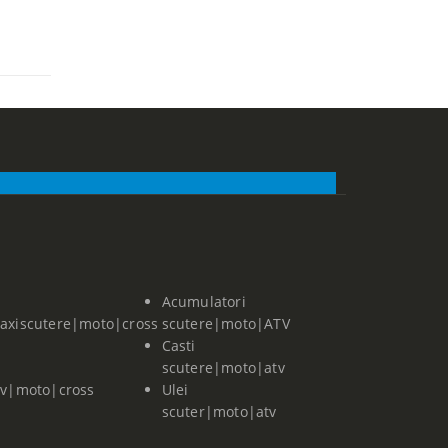
Acumulatori
axiscutere|moto|cross
scutere|moto|ATV
Casti
scutere|moto|atv
tv|moto|cross
Ulei
scuter|moto|atv