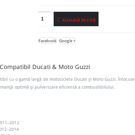
ADAUGĂ ÎN COȘ
Facebook
Google +
 Compatibil Ducati & Moto Guzzi
tibil cu o gamă largă de motociclete Ducati și Moto Guzzi. Înlocuie
rmanță optimă și pulverizare eficientă a combustibilului.
 2011–2012
2012–2014