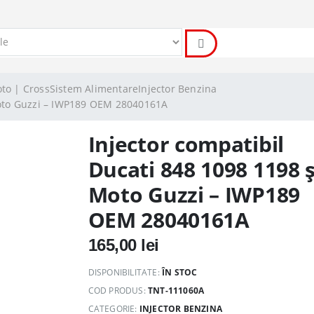
oto | Cross
Sistem Alimentare
Injector Benzina
Moto Guzzi – IWP189 OEM 28040161A
Injector compatibil
Ducati 848 1098 1198 ș
Moto Guzzi – IWP189
OEM 28040161A
165,00
lei
DISPONIBILITATE:
ÎN STOC
COD PRODUS:
TNT-111060A
CATEGORIE:
INJECTOR BENZINA