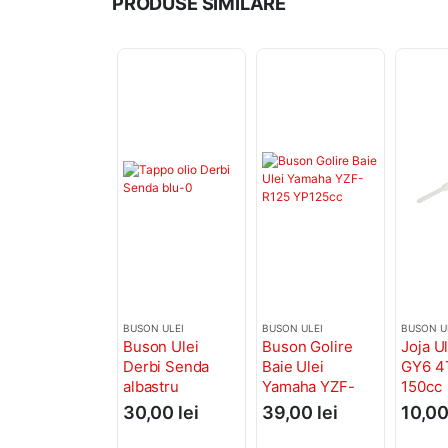
PRODUSE SIMILARE
BUSON ULEI
BUSON ULEI
BUSON U
Buson Ulei
Buson Golire
Joja U
Derbi Senda
Baie Ulei
GY6 4
albastru
Yamaha YZF-
150cc
R125 YP125cc
30,00
lei
39,00
lei
10,0