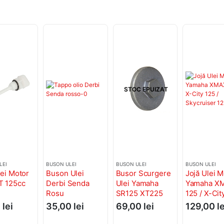
STOC EPUIZAT
LEI
BUSON ULEI
BUSON ULEI
BUSON ULEI
lei Motor
Buson Ulei
Busor Scurgere
Jojă Ulei M
T 125cc
Derbi Senda
Ulei Yamaha
Yamaha X
Rosu
SR125 XT225
125 / X-Cit
YFB250
/ Skycruise
0
lei
35,00
lei
69,00
lei
129,00
le