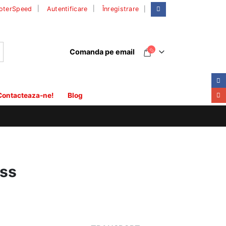
|
oterSpeed
Autentificare
Înregistrare
Comanda pe email
Contacteaza-ne!
Blog
oss