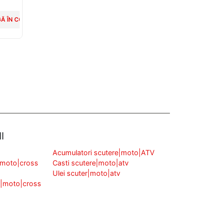
Ă ÎN COȘ
ADAUGĂ ÎN COȘ
ADAUGĂ ÎN COȘ
CITEȘTE MAI
I
Acumulatori scutere|moto|ATV
|moto|cross
Casti scutere|moto|atv
Ulei scuter|moto|atv
v|moto|cross