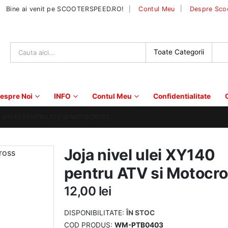
|
Bine ai venit pe SCOOTERSPEED.RO!
Contul Meu
Despre Sco
espre Noi
INFO
Contul Meu
Confidentialitate
EI XY140 PENTRU ATV SI MOTOCROSS
Joja nivel ulei XY140
pentru ATV si Motocr
12,00
lei
DISPONIBILITATE:
ÎN STOC
COD PRODUS:
WM-PTB0403