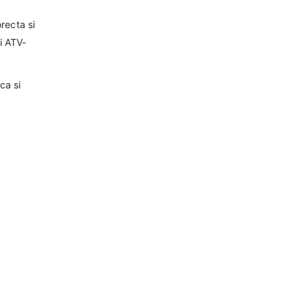
orecta si
i ATV-
ca si