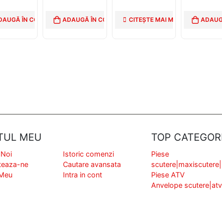
DAUGĂ ÎN COȘ
ADAUGĂ ÎN COȘ
CITEȘTE MAI MULT
ADAUG
TUL MEU
TOP CATEGORI
 Noi
Istoric comenzi
Piese
teaza-ne
Cautare avansata
scutere|maxiscutere
 Meu
Intra in cont
Piese ATV
Anvelope scutere|at