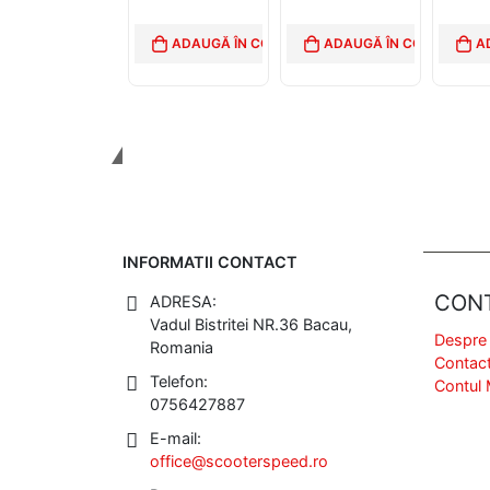
ADAUGĂ ÎN COȘ
ADAUGĂ ÎN COȘ
A
Tinem Legatura
INFORMATII CONTACT
CON
ADRESA:
Vadul Bistritei NR.36 Bacau,
Despre
Romania
Contac
Telefon:
Contul
0756427887
E-mail:
office@scooterspeed.ro