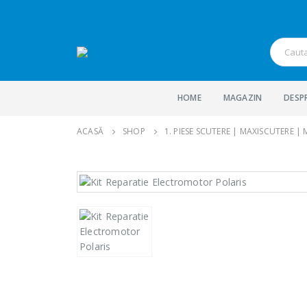
HOME
MAGAZIN
DESP
ACASĂ
SHOP
1. PIESE SCUTERE | MAXISCUTERE |