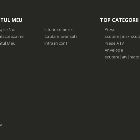
TUL MEU
TOP CATEGORII
pre Noi
Istoric comenzi
Piese
tacteaza-ne
Cautare avansata
scutere|maxiscut
ntul Meu
Intra in cont
Piese ATV
Anvelope
scutere|atv|moto
ed