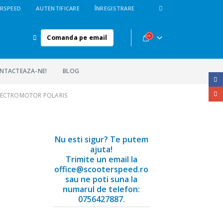
RSPEED
AUTENTIFICARE
ÎNREGISTRARE
Comanda pe email
NTACTEAZA-NE!
BLOG
ELECTROMOTOR POLARIS
Nu esti sigur? Te putem
ajuta!
Trimite un email la
office@scooterspeed.ro
sau ne poti suna la
numarul de telefon:
0756427887.