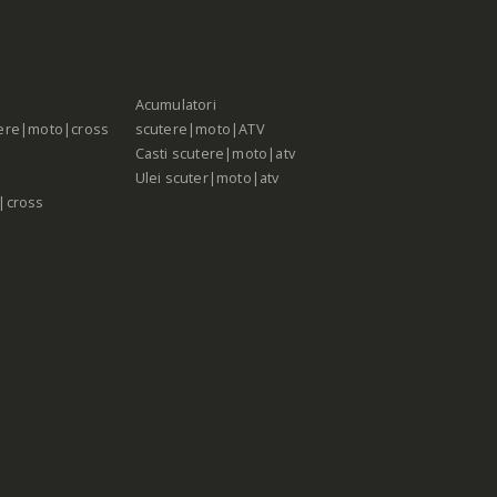
Acumulatori
ere|moto|cross
scutere|moto|ATV
Casti scutere|moto|atv
Ulei scuter|moto|atv
|cross