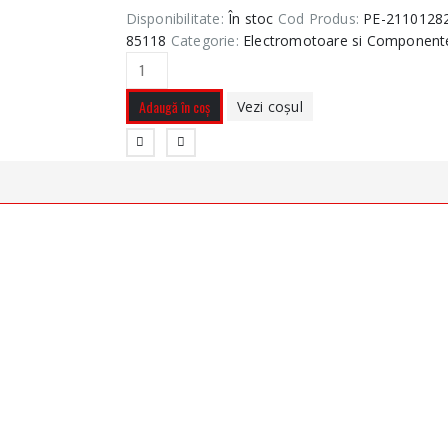
Disponibilitate:
În stoc
Cod Produs:
PE-21101282
85118
Categorie:
Electromotoare si Component
Adaugă în coș
Vezi coșul