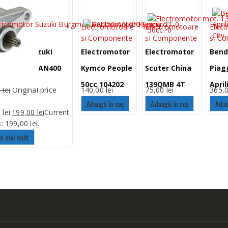
omotoare si
Electromotoare
Electromotoare
Elec
nente
si Componente
si Componente
si C
romotor Suzuki
Electromotor
Electromotor
Bend
an AN250 AN400
Kymco People
Scuter China
Piag
ro
50cc 104202
139QMB 4T
April
0
lei
Original price
140,00
lei
75,00
lei
365,
50cc.
125c
Adaugă în coș
Adaugă în coș
Adau
lei.
199,00
lei
Current
s: 199,00 lei.
te mai mult