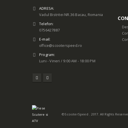
ADRESA:
Vadul Bistritei NR.36 Bacau, Romania
CON
Telefon:
Des
0756427887
Con
E-mail:
Co
office@scooterspeed.ro
Program:
Luni - Vineri / 9:00 AM - 18:00 PM
©ScooterSpeed . 2017. All Rights Reserv