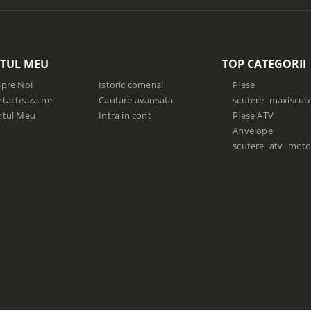
TUL MEU
TOP CATEGORII
pre Noi
Istoric comenzi
Piese
tacteaza-ne
Cautare avansata
scutere|maxiscut
ntul Meu
Intra in cont
Piese ATV
Anvelope
scutere|atv|moto