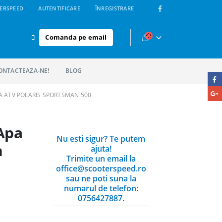
ERSPEED
AUTENTIFICARE
ÎNREGISTRARE
Comanda pe email
ONTACTEAZA-NE!
BLOG
A ATV POLARIS SPORTSMAN 500
Apa
Nu esti sigur? Te putem
n
ajuta!
Trimite un email la
office@scooterspeed.ro
sau ne poti suna la
numarul de telefon:
0756427887.