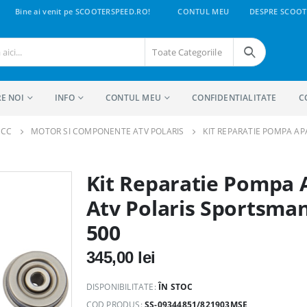
Bine ai venit pe SCOOTERSPEED.RO!
CONTUL MEU
DESPRE SCOOT
Toate Categoriile
E NOI
INFO
CONTUL MEU
CONFIDENTIALITATE
C
 CC
MOTOR SI COMPONENTE ATV POLARIS
KIT REPARATIE POMPA AP
Kit Reparatie Pompa 
Atv Polaris Sportsma
500
345,00
lei
DISPONIBILITATE:
ÎN STOC
COD PRODUS:
SS-09344851/821903MSE