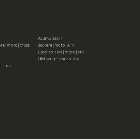
Acumulatori
ere|moto|cross
scutere|moto|ATV
Casti scutere|moto|atv
Ulei scuter|moto|atv
|cross