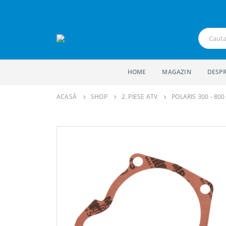
HOME
MAGAZIN
DESPR
ACASĂ
SHOP
2. PIESE ATV
POLARIS 300 - 800