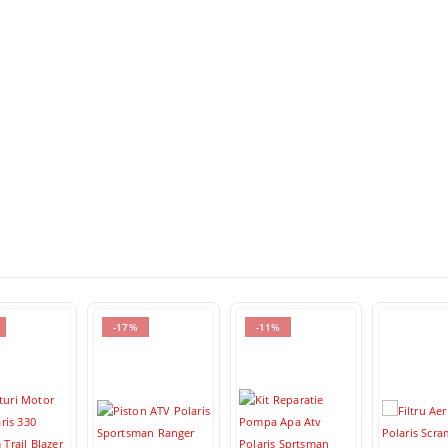
-17%
-11%