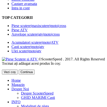
Cautare avansata
Intra in cont
TOP CATEGORII
Piese scutere|maxiscutere|moto|cross
Piese ATV
Anvelope scutere|atv|moto|cross
Acumulatori scutere|moto|ATV
Casti scutere|moto|atv
Ulei scuter|moto|atv
©ScooterSpeed . 2017. All Rights Reserved
Tocmai ați adăugat acest produs în coș:
Vezi coș
Continua
Home
Magazin
Despre Noi
Despre ScooterSpeed
GHID MARIMI Casti
INFO
Modalitati de plata