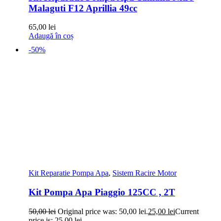
Malaguti F12 Aprillia 49cc
65,00
lei
Adaugă în coș
-50%
Kit Reparatie Pompa Apa
,
Sistem Racire Motor
Kit Pompa Apa Piaggio 125CC , 2T
50,00
lei
Original price was: 50,00 lei.
25,00
lei
Current
price is: 25,00 lei.