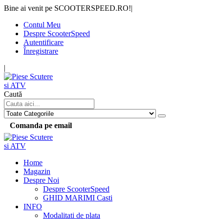
Bine ai venit pe SCOOTERSPEED.RO!
|
Contul Meu
Despre ScooterSpeed
Autentificare
Înregistrare
|
Caută
Comanda pe email
Home
Magazin
Despre Noi
Despre ScooterSpeed
GHID MARIMI Casti
INFO
Modalitati de plata