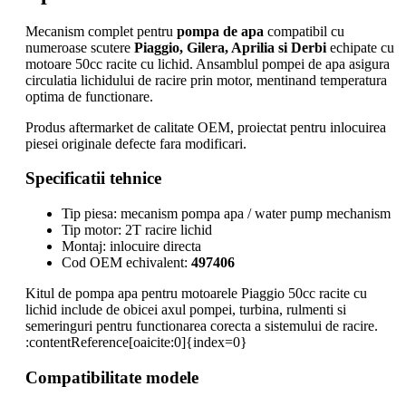
Mecanism complet pentru
pompa de apa
compatibil cu
numeroase scutere
Piaggio, Gilera, Aprilia si Derbi
echipate cu
motoare 50cc racite cu lichid. Ansamblul pompei de apa asigura
circulatia lichidului de racire prin motor, mentinand temperatura
optima de functionare.
Produs aftermarket de calitate OEM, proiectat pentru inlocuirea
piesei originale defecte fara modificari.
Specificatii tehnice
Tip piesa: mecanism pompa apa / water pump mechanism
Tip motor: 2T racire lichid
Montaj: inlocuire directa
Cod OEM echivalent:
497406
Kitul de pompa apa pentru motoarele Piaggio 50cc racite cu
lichid include de obicei axul pompei, turbina, rulmenti si
semeringuri pentru functionarea corecta a sistemului de racire.
:contentReference[oaicite:0]{index=0}
Compatibilitate modele