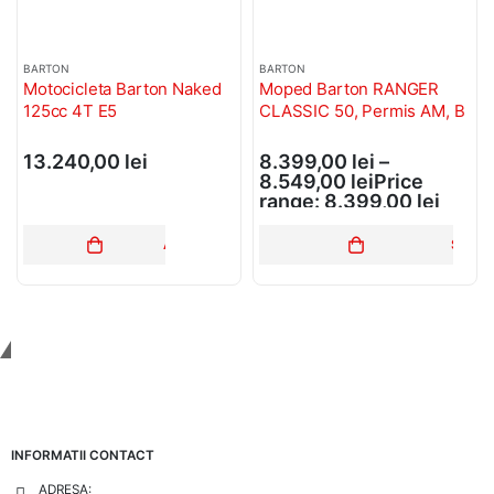
BARTON
BARTON
Motocicleta Barton Naked
Moped Barton RANGER
125cc 4T E5
CLASSIC 50, Permis AM, B
13.240,00
lei
8.399,00
lei
–
8.549,00
lei
Price
range: 8.399,00 lei
through 8.549,00 lei
ADAUGĂ ÎN COȘ
SELEC
Tinem Legatura
INFORMATII CONTACT
ADRESA: