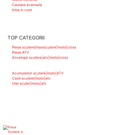
Cautare avansata
Intra in cont
TOP CATEGORII
Piese scutere|maxiscutere|moto|cross
Piese ATV
Anvelope scutere|atv|moto|cross
Acumulatori scutere|moto|ATV
Casti scutere|moto|atv
Ulei scuter|moto|atv