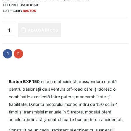
COD PRODUS:
BFX150
CATEGORIE:
BARTON
ADAUGĂ ÎN COȘ
Barton BXF 150
este o motocicletă cross/enduro creată
pentru pasionații de aventură off-road care își doresc o
combinație excelentă între putere, manevrabilitate și
fiabilitate. Datorită motorului monocilindru de 150 cc în 4
timpi și transmisiei manuale în 5 trepte, modelul oferă
accelerație liniară și control foarte bun pe teren accidentat.
Construit pe un cadru rezistent și echipat cu suspensii