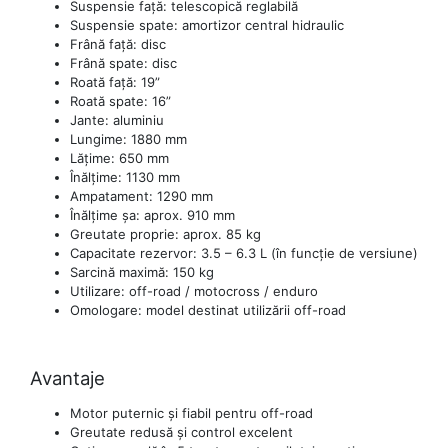
Suspensie față: telescopică reglabilă
Suspensie spate: amortizor central hidraulic
Frână față: disc
Frână spate: disc
Roată față: 19”
Roată spate: 16”
Jante: aluminiu
Lungime: 1880 mm
Lățime: 650 mm
Înălțime: 1130 mm
Ampatament: 1290 mm
Înălțime șa: aprox. 910 mm
Greutate proprie: aprox. 85 kg
Capacitate rezervor: 3.5 – 6.3 L (în funcție de versiune)
Sarcină maximă: 150 kg
Utilizare: off-road / motocross / enduro
Omologare: model destinat utilizării off-road
Avantaje
Motor puternic și fiabil pentru off-road
Greutate redusă și control excelent