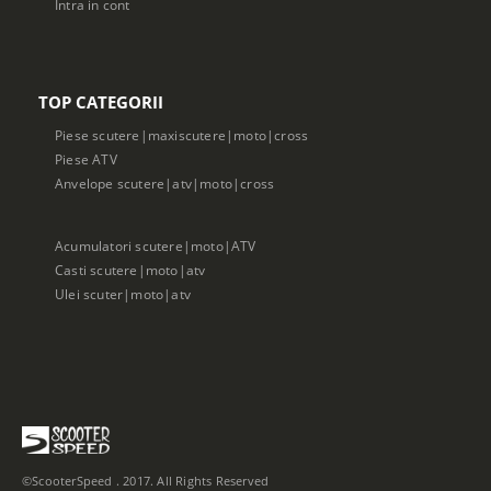
Intra in cont
TOP CATEGORII
Piese scutere|maxiscutere|moto|cross
Piese ATV
Anvelope scutere|atv|moto|cross
Acumulatori scutere|moto|ATV
Casti scutere|moto|atv
Ulei scuter|moto|atv
©ScooterSpeed . 2017. All Rights Reserved