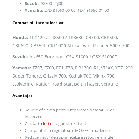
Suzuki:
32800-26J00
Yamaha:
27D-81960-00-00, 1D7-81960-01-00
Compatibilitate selectiva:
Honda:
TRX420 / TRX500 / TRX680, CB500, CBR500,
CBR600, CB650F, CRF1000 Africa Twin, Pioneer 500 / 700
Suzuki:
AN650 Burgman, GSX-S1000 / GSX-S1000F
Yamaha:
FZ07, FZ09, FZ1, FZ8, FJR1300, R1, VMAX, XTZ1200
Super Tenere, Grizzly 700, Kodiak 700, Viking 700,
Wolverine, Raider, Road Star, Bolt, Phazer, Venture
Avantaje:
Solutie eficienta pentru repararea sistemului de
incarcare
Contact
electric
sigur si rezistent
Compatibil cu regulatoare MOSFET moderne
Reduce riscul de supraincalzire si topire a mufei