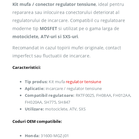
Kit mufa / conector regulator tensiune
, ideal pentru
repararea sau inlocuirea conectorului deteriorat al
regulatorului de incarcare. Compatibil cu regulatoare
moderne tip
MOSFET
si utilizat pe o gama larga de
motociclete, ATV-uri si SXS-uri
.
Recomandat in cazul topirii mufei originale, contact
imperfect sau fluctuatii de incarcare.
Caracteristici:
Tip produs:
Kit mufa
regulator tensiune
Aplicatie:
incarcare / regulator tensiune
Compatibil regulatoare:
RKTF0025, FH08AA, FH012AA,
FH020AA, SH775, SH847
Utilizare:
motociclete, ATV, SXS
Coduri OEM compatibile:
Honda:
31600-MGZ-J01