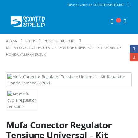
Bine ai venit pe SCOOTERSPEED.RO!
ACASĂ
SHOP
PIESE POCKET BIKE
MUFA CONECTOR REGULATOR TENSIUNE UNIVERSAL – KIT REPARATIE
HONDA,YAMAHA,SUZUKI
Mufa Conector Regulator
Tensiune Universal – Kit