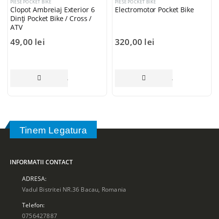
PIESE POCKET BIKE
PIESE POCKET BIKE
Clopot Ambreiaj Exterior 6
Electromotor Pocket Bike
Dinți Pocket Bike / Cross /
ATV
49,00
lei
320,00
lei
ADAUGĂ ÎN COȘ
ADAUGĂ ÎN COȘ
Tinem Legatura
INFORMATII CONTACT
ADRESA:
Vadul Bistritei NR.36 Bacau, Romania
Telefon:
0756427887