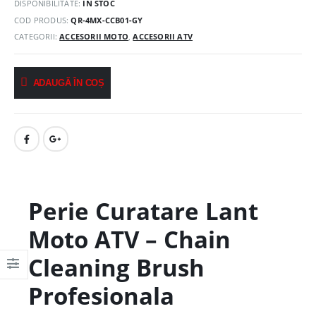
DISPONIBILITATE:
ÎN STOC
COD PRODUS:
QR-4MX-CCB01-GY
CATEGORII:
ACCESORII MOTO
,
ACCESORII ATV
ADAUGĂ ÎN COȘ
Perie Curatare Lant
Moto ATV – Chain
Cleaning Brush
Profesionala