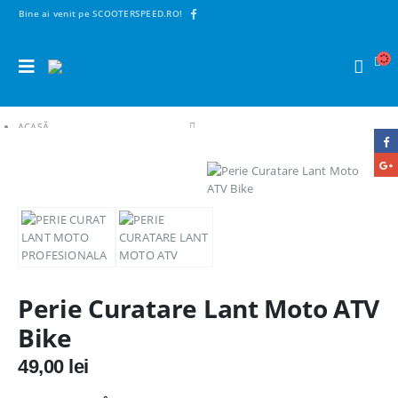
Bine ai venit pe SCOOTERSPEED.RO!
ACASĂ
SHOP
ACCESORII MOTO
PERIE CURATARE LANT MOTO ATV BIKE
Perie Curatare Lant Moto ATV
Bike
49,00
lei