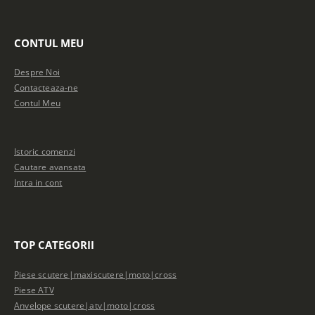
CONTUL MEU
Despre Noi
Contacteaza-ne
Contul Meu
Istoric comenzi
Cautare avansata
Intra in cont
TOP CATEGORII
Piese scutere|maxiscutere|moto|cross
Piese ATV
Anvelope scutere|atv|moto|cross