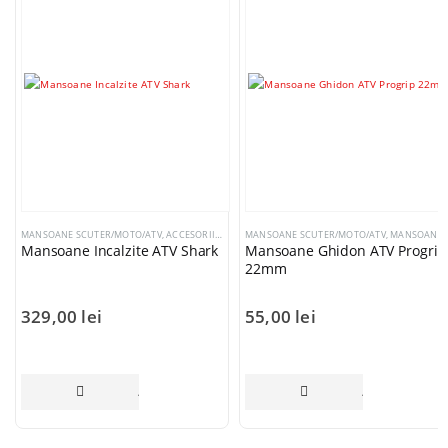
MANSOANE SCUTER/MOTO/ATV
,
ACCESORII ATV
MANSOANE SCUTER/MOTO/ATV
,
MANSOANE GHIDON
Mansoane Incalzite ATV Shark
Mansoane Ghidon ATV Progrip
22mm
329,00
lei
55,00
lei
ADAUGĂ ÎN COȘ
ADAUGĂ ÎN CO