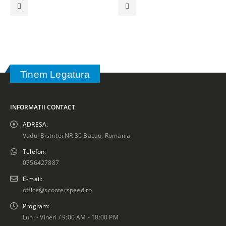
Tinem Legatura
INFORMATII CONTACT
ADRESA:
Vadul Bistritei NR.36 Bacau, Romania
Telefon:
0756427887
E-mail:
office@scooterspeed.ro
Program:
Luni - Vineri / 9:00 AM - 18:00 PM