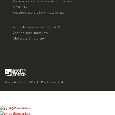
Piese scutere|maxiscutere|moto|cross
Piese ATV
Anvelope scutere|atv|moto|cross
Acumulatori scutere|moto|ATV
Casti scutere|moto|atv
Ulei scuter|moto|atv
©ScooterSpeed . 2017. All Rights Reserved
Romanian
Romanian