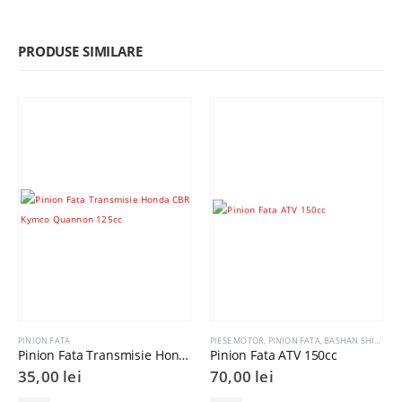
PRODUSE SIMILARE
PINION FATA
PIESE MOTOR
,
PINION FATA
,
BASHAN SHINERAY ZONGSHEN LONCIN
Pinion Fata Transmisie Honda CBR Kymco Quannon 125cc
Pinion Fata ATV 150cc
35,00
lei
70,00
lei