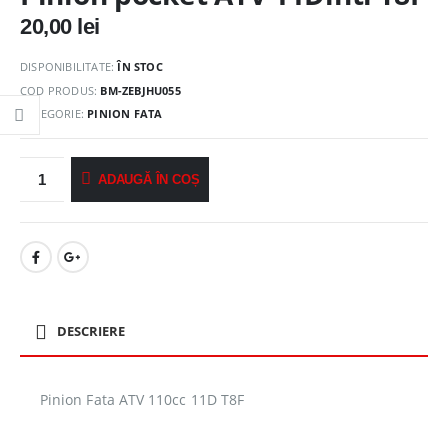
20,00
lei
DISPONIBILITATE:
ÎN STOC
COD PRODUS:
BM-ZEBJHU055
CATEGORIE:
PINION FATA
ADAUGĂ ÎN COȘ
DESCRIERE
Pinion Fata ATV 110cc 11D T8F