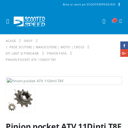
Bine ai venit pe SCOOTERSPEED.RO!
ACASĂ
SHOP
1. PIESE SCUTERE | MAXISCUTERE | MOTO | CROSS
KIT LANT SI PINIOANE
PINION FATA
PINION POCKET ATV 11DINTI T8F
Pinion pocket ATV 11Dinti T8F