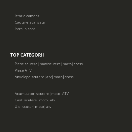
Istoric comenzi
Cautare avansata
Intra in cont
TOP CATEGORII
Piese scutere|maxiscutere|moto|cross
Piese ATV
Anvelope scutere|atv|moto|cross
Acumulatori scutere|moto|ATV
Casti scutere|moto|atv
Ulei scuter|moto|atv