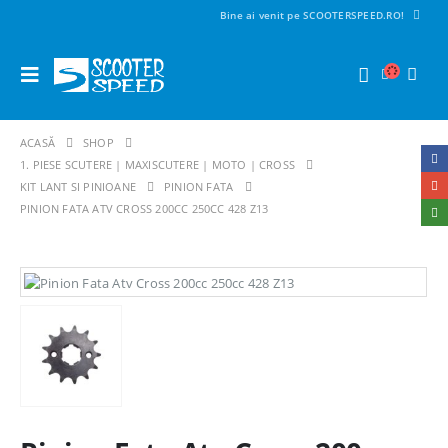
Bine ai venit pe SCOOTERSPEED.RO!
ACASĂ
SHOP
1. PIESE SCUTERE | MAXISCUTERE | MOTO | CROSS
KIT LANT SI PINIOANE
PINION FATA
PINION FATA ATV CROSS 200CC 250CC 428 Z13