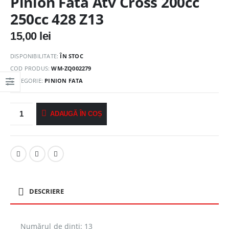
Pinion Fata Atv Cross 200cc
250cc 428 Z13
15,00
lei
DISPONIBILITATE:
ÎN STOC
COD PRODUS:
WM-ZQ002279
CATEGORIE:
PINION FATA
ADAUGĂ ÎN COȘ
DESCRIERE
Numărul de dinți: 13