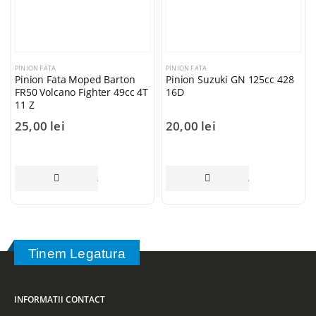
PINION FATA
PINION FATA
Pinion Fata Moped Barton
Pinion Suzuki GN 125cc 428
FR50 Volcano Fighter 49cc 4T
16D
11 Z
25,00
lei
20,00
lei
ADAUGĂ ÎN COȘ
ADAUGĂ ÎN COȘ
Tinem Legatura
INFORMATII CONTACT