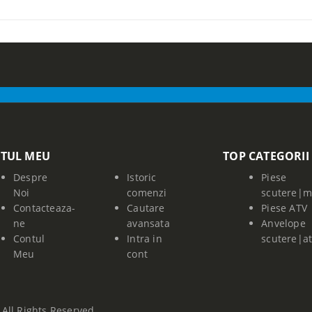
TUL MEU
TOP CATEGORII
Despre
Istoric
Piese
Noi
comenzi
scutere|m
Contacteaza-
Cautare
Piese ATV
ne
avansata
Anvelope
Contul
Intra in
scutere|a
Meu
cont
All Rights Reserved