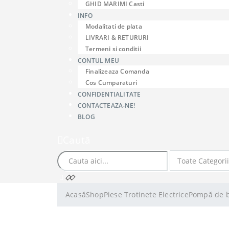
GHID MARIMI Casti
INFO
Modalitati de plata
LIVRARI & RETURURI
Termeni si conditii
CONTUL MEU
Finalizeaza Comanda
Cos Cumparaturi
CONFIDENTIALITATE
CONTACTEAZA-NE!
BLOG
Caută
Acasă
Shop
Piese Trotinete Electrice
Pompă de be