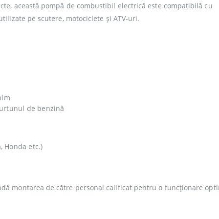
ecte, această pompă de combustibil electrică este compatibilă cu
ilizate pe scutere, motociclete și ATV-uri.
nim
furtunul de benzină
, Honda etc.)
dă montarea de către personal calificat pentru o funcționare opt