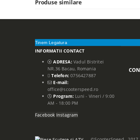
Produse similare
Tinem Legatura
INFORMATII CONTACT
ADRESA:
Vadul Bistritei
NR.36 Bacau, Romania
CON
Telefon:
0756427887
E-mail:
office@scooterspeed.ro
Program:
Luni - Vineri / 9:00
AM - 18:00 PM
Facebook
Instagram
©ScooterSpeed . 2017. 