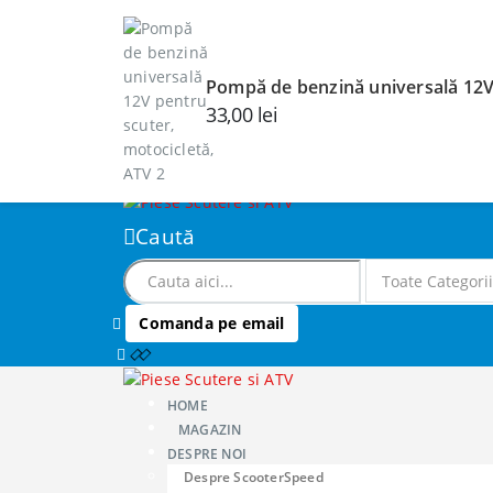
Bine ai venit pe SCOOTERSPEED.RO!
CONTUL MEU
DESPRE SCOOTERSPEED
AUTENTIFICARE
Pompă de benzină universală 12V 
ÎNREGISTRARE
33,00
lei
Caută
Comanda pe email
HOME
MAGAZIN
DESPRE NOI
Despre ScooterSpeed