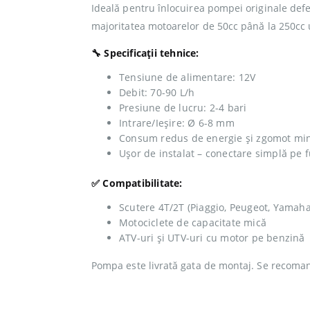
Ideală pentru înlocuirea pompei originale def
majoritatea motoarelor de 50cc până la 250cc ut
🔧 Specificații tehnice:
Tensiune de alimentare: 12V
Debit: 70-90 L/h
Presiune de lucru: 2-4 bari
Intrare/Ieșire: Ø 6-8 mm
Consum redus de energie și zgomot mi
Ușor de instalat – conectare simplă pe 
✅ Compatibilitate:
Scutere 4T/2T (Piaggio, Peugeot, Yamaha
Motociclete de capacitate mică
ATV-uri și UTV-uri cu motor pe benzină
Pompa este livrată gata de montaj. Se recoman