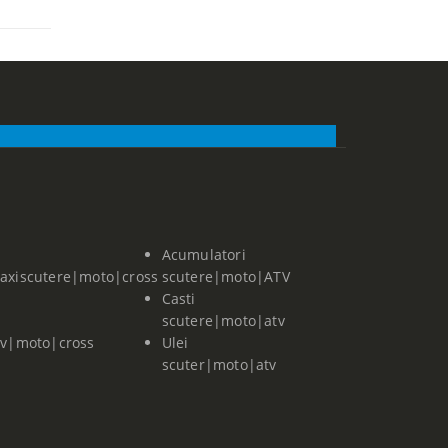
Acumulatori
axiscutere|moto|cross
scutere|moto|ATV
Casti
scutere|moto|atv
tv|moto|cross
Ulei
scuter|moto|atv