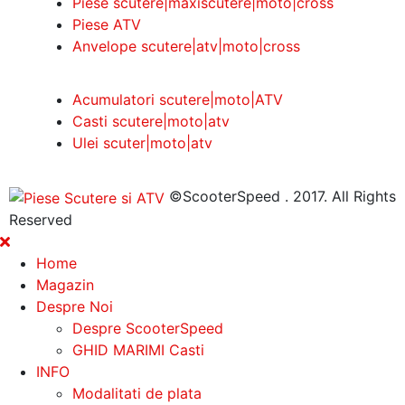
Piese scutere|maxiscutere|moto|cross
Piese ATV
Anvelope scutere|atv|moto|cross
Acumulatori scutere|moto|ATV
Casti scutere|moto|atv
Ulei scuter|moto|atv
©ScooterSpeed . 2017. All Rights
Reserved
Home
Magazin
Despre Noi
Despre ScooterSpeed
GHID MARIMI Casti
INFO
Modalitati de plata