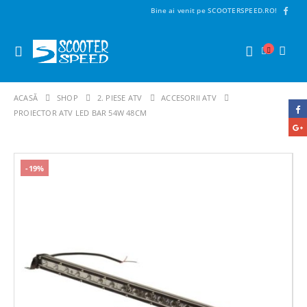
Bine ai venit pe SCOOTERSPEED.RO!
ACASĂ
SHOP
2. PIESE ATV
ACCESORII ATV
PROIECTOR ATV LED BAR 54W 48CM
-19%