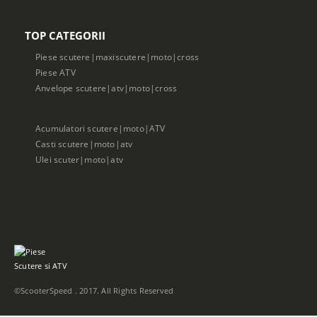
TOP CATEGORII
Piese scutere|maxiscutere|moto|cross
Piese ATV
Anvelope scutere|atv|moto|cross
Acumulatori scutere|moto|ATV
Casti scutere|moto|atv
Ulei scuter|moto|atv
©ScooterSpeed . 2017. All Rights Reserved