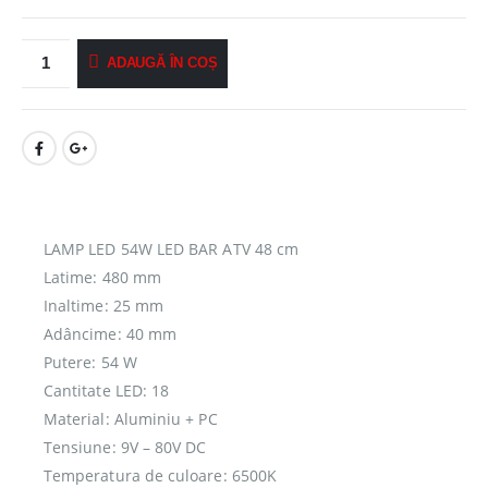
ADAUGĂ ÎN COȘ
LAMP LED 54W LED BAR ATV 48 cm
Latime: 480 mm
Inaltime: 25 mm
Adâncime: 40 mm
Putere: 54 W
Cantitate LED: 18
Material: Aluminiu + PC
Tensiune: 9V – 80V DC
Temperatura de culoare: 6500K