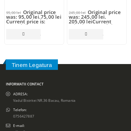
Original price
Original price
95,00
lei
245,00
lei
was: 95,00 lei.
75,00
lei
was: 245,00 lei.
Current price is:
205,00
lei
Current
75,00 lei.
price is: 205,00 lei.
ADAUGĂ ÎN COȘ
ADAUGĂ ÎN COȘ
Tinem Legatura
INFORMATII CONTACT
ADRESA:
Vadul Bistritei NR.36 Bacau, Romania
Telefon:
0756427887
E-mail: