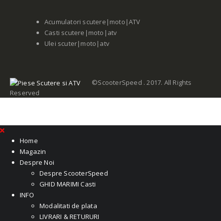
Acumulatori scutere|moto|ATV
Casti scutere|moto|atv
Ulei scuter|moto|atv
©ScooterSpeed . 2017. All Rights
Reserved
Home
Magazin
Despre Noi
Despre ScooterSpeed
GHID MARIMI Casti
INFO
Modalitati de plata
LIVRARI & RETURURI