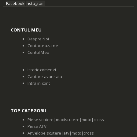
Facebook
Instagram
CONTUL MEU
Despre Noi
Contacteaza-ne
Contul Meu
Istoric comenzi
Cautare avansata
Intra in cont
TOP CATEGORII
Piese scutere|maxiscutere|moto|cross
Piese ATV
Anvelope scutere|atv|moto|cross