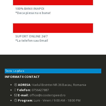
100% BANII INAPOI
*Daca piesa nu e buna!
SUPORT ONLINE 24/7
*La telefon sau Email
Tinem Legatura
INFORMATII CONTACT
ADRESA:
Vadul Bistritei NR.36 Bacau, Romania
Telefon:
0756427887
E-mail:
office@scooterspeed.ro
Program:
Luni - Vineri / 9:00 AM - 18:00 PM