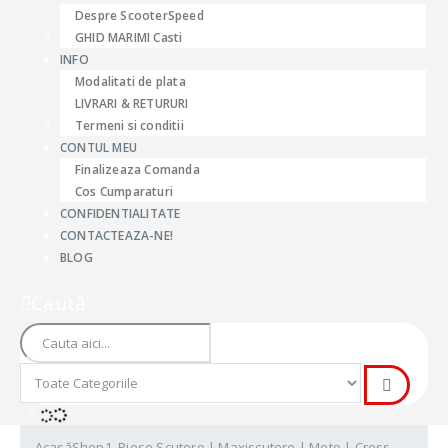
Despre ScooterSpeed
GHID MARIMI Casti
INFO
Modalitati de plata
LIVRARI & RETURURI
Termeni si conditii
CONTUL MEU
Finalizeaza Comanda
Cos Cumparaturi
CONFIDENTIALITATE
CONTACTEAZA-NE!
BLOG
Caută
Acasă
Shop
1. Piese Scutere | Maxiscutere | Moto | Cross